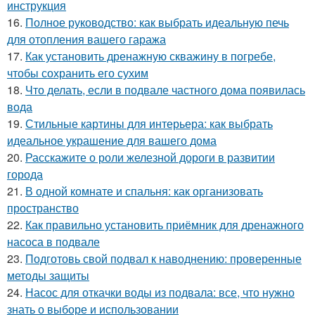
инструкция
16.
Полное руководство: как выбрать идеальную печь
для отопления вашего гаража
17.
Как установить дренажную скважину в погребе,
чтобы сохранить его сухим
18.
Что делать, если в подвале частного дома появилась
вода
19.
Стильные картины для интерьера: как выбрать
идеальное украшение для вашего дома
20.
Расскажите о роли железной дороги в развитии
города
21.
В одной комнате и спальня: как организовать
пространство
22.
Как правильно установить приёмник для дренажного
насоса в подвале
23.
Подготовь свой подвал к наводнению: проверенные
методы защиты
24.
Насос для откачки воды из подвала: все, что нужно
знать о выборе и использовании