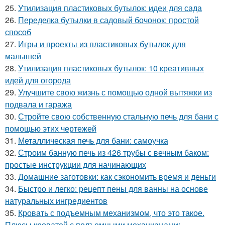
25.
Утилизация пластиковых бутылок: идеи для сада
26.
Переделка бутылки в садовый бочонок: простой
способ
27.
Игры и проекты из пластиковых бутылок для
малышей
28.
Утилизация пластиковых бутылок: 10 креативных
идей для огорода
29.
Улучшите свою жизнь с помощью одной вытяжки из
подвала и гаража
30.
Стройте свою собственную стальную печь для бани с
помощью этих чертежей
31.
Металлическая печь для бани: самоучка
32.
Строим банную печь из 426 трубы с вечным баком:
простые инструкции для начинающих
33.
Домашние заготовки: как сэкономить время и деньги
34.
Быстро и легко: рецепт пены для ванны на основе
натуральных ингредиентов
35.
Кровать с подъемным механизмом, что это такое.
Плюсы кроватей с подъемными механизмами: