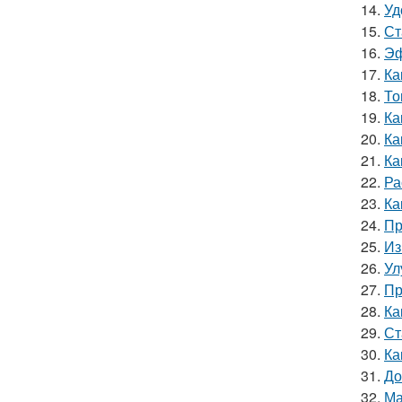
14.
Уд
15.
Ст
16.
Эф
17.
Ка
18.
То
19.
Ка
20.
Ка
21.
Ка
22.
Ра
23.
Ка
24.
Пр
25.
Из
26.
Ул
27.
Пр
28.
Ка
29.
Ст
30.
Ка
31.
До
32.
Ма