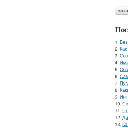
читат
Пос
1.
Без
2.
Как
3.
Соз
4.
Ими
5.
Обз
6.
Сам
7.
Пуг
8.
Как
9.
Инт
10.
Со
11.
Го
12.
Ди
13.
Ка