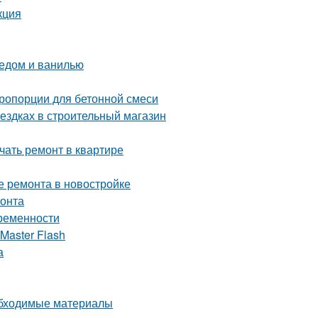
кция
медом и ванилью
пропорции для бетонной смеси
оездках в строительный магазин
ачать ремонт в квартире
е ремонта в новостройке
монта
временности
Master Flash
а
обходимые материалы