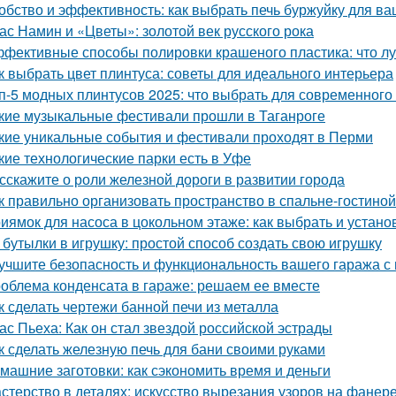
обство и эффективность: как выбрать печь буржуйку для в
ас Намин и «Цветы»: золотой век русского рока
фективные способы полировки крашеного пластика: что л
к выбрать цвет плинтуса: советы для идеального интерьера
п-5 модных плинтусов 2025: что выбрать для современного
кие музыкальные фестивали прошли в Таганроге
кие уникальные события и фестивали проходят в Перми
кие технологические парки есть в Уфе
сскажите о роли железной дороги в развитии города
к правильно организовать пространство в спальне-гостиной
иямок для насоса в цокольном этаже: как выбрать и устано
 бутылки в игрушку: простой способ создать свою игрушку
учшите безопасность и функциональность вашего гаража с
облема конденсата в гараже: решаем ее вместе
к сделать чертежи банной печи из металла
ас Пьеха: Как он стал звездой российской эстрады
к сделать железную печь для бани своими руками
машние заготовки: как сэкономить время и деньги
стерство в деталях: искусство вырезания узоров на фанер