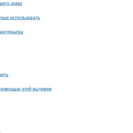
ашего дома
учше использовать
 интерьера
вить
 помощью этой вытяжки
е