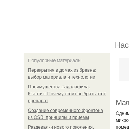
Нас
Популярные материалы
Перекрытия в домах из бревна:
выбор материала и технологии
Преимущества Тадалафила-
Ксантис: Почему стоит выбрать этот
препарат
Мал
Создание современного фронтона
Одним
из OSB: принципы и приемы
микро
помещ
Раздевалки нового поколения.