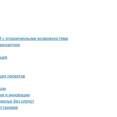
й с ограниченными возможностями
-редакторе
кция
ших проектов
оде
ии и инновации
 жилье без хлопот
установке