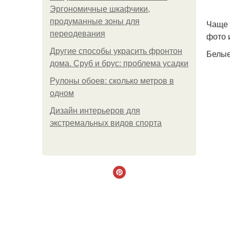
Эргономичные шкафчики,
продуманные зоны для
Чаще 
переодевания
фото 
Другие способы украсить фронтон
Белые
дома. Сруб и брус: проблема усадки
Рулоны обоев: сколько метров в
одном
Дизайн интерьеров для
экстремальных видов спорта