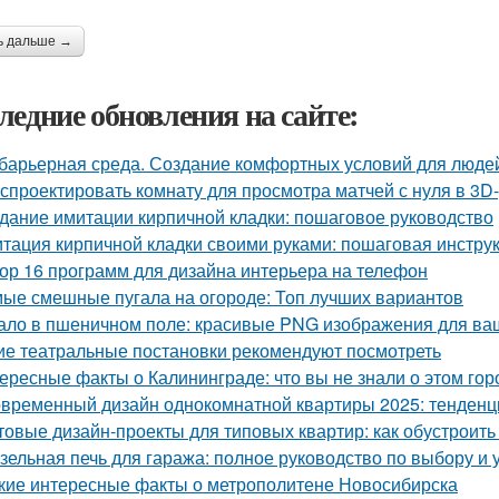
ь дальше →
ледние обновления на сайте:
барьерная среда. Создание комфортных условий для люде
 спроектировать комнату для просмотра матчей с нуля в 3D
дание имитации кирпичной кладки: пошаговое руководство
тация кирпичной кладки своими руками: пошаговая инстру
ор 16 программ для дизайна интерьера на телефон
ые смешные пугала на огороде: Топ лучших вариантов
ало в пшеничном поле: красивые PNG изображения для ва
ие театральные постановки рекомендуют посмотреть
ересные факты о Калининграде: что вы не знали о этом гор
временный дизайн однокомнатной квартиры 2025: тенденц
товые дизайн-проекты для типовых квартир: как обустроить
зельная печь для гаража: полное руководство по выбору и 
кие интересные факты о метрополитене Новосибирска