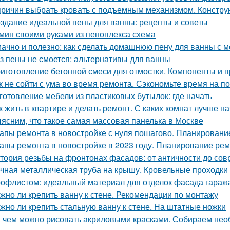
причин выбрать кровать с подъемным механизмом. Констру
здание идеальной пены для ванны: рецепты и советы
мин своими руками из пеноплекса схема
ачно и полезно: как сделать домашнюю пену для ванны с 
з пены не смоется: альтернативы для ванны
иготовление бетонной смеси для отмостки. Компоненты и 
к не сойти с ума во время ремонта. Сэкономьте время на п
готовление мебели из пластиковых бутылок: где начать
к жить в квартире и делать ремонт. С каких комнат лучше н
ясним, что такое самая массовая панелька в Москве
апы ремонта в новостройке с нуля пошагово. Планировани
апы ремонта в новостройке в 2023 году. Планирование ре
тория резьбы на фронтонах фасадов: от античности до со
чная металлическая труба на крышу. Кровельные проходки 
офлистом: идеальный материал для отделок фасада гараж
жно ли крепить ванну к стене. Рекомендации по монтажу
жно ли крепить стальную ванну к стене. На штатные ножки
 чем можно рисовать акриловыми красками. Собираем не