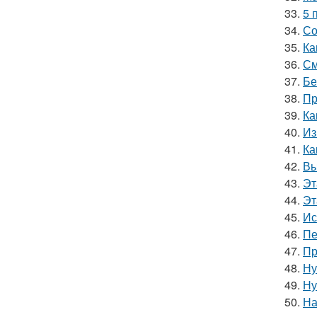
33.
5 
34.
Со
35.
Ка
36.
См
37.
Бе
38.
Пр
39.
Ка
40.
Из
41.
Ка
42.
Вы
43.
Эт
44.
Эт
45.
Ис
46.
Пе
47.
Пр
48.
Ну
49.
Ну
50.
На