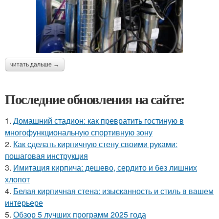
читать дальше →
Последние обновления на сайте:
1.
Домашний стадион: как превратить гостиную в
многофункциональную спортивную зону
2.
Как сделать кирпичную стену своими руками:
пошаговая инструкция
3.
Имитация кирпича: дешево, сердито и без лишних
хлопот
4.
Белая кирпичная стена: изысканность и стиль в вашем
интерьере
5.
Обзор 5 лучших программ 2025 года