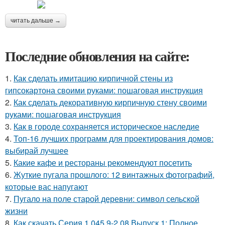
читать дальше →
Последние обновления на сайте:
1.
Как сделать имитацию кирпичной стены из
гипсокартона своими руками: пошаговая инструкция
2.
Как сделать декоративную кирпичную стену своими
руками: пошаговая инструкция
3.
Как в городе сохраняется историческое наследие
4.
Топ-16 лучших программ для проектирования домов:
выбирай лучшее
5.
Какие кафе и рестораны рекомендуют посетить
6.
Жуткие пугала прошлого: 12 винтажных фотографий,
которые вас напугают
7.
Пугало на поле старой деревни: символ сельской
жизни
8.
Как скачать Серия 1.045.9-2.08 Выпуск 1: Полное