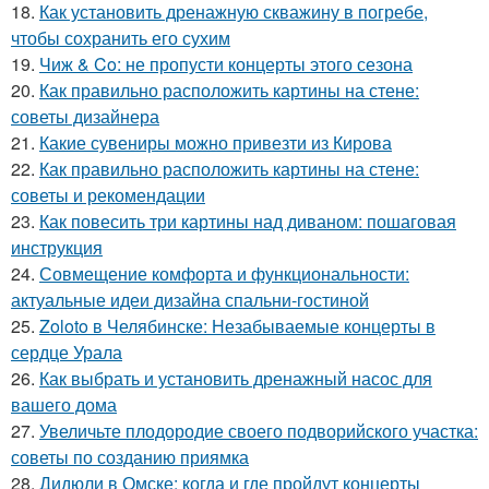
18.
Как установить дренажную скважину в погребе,
чтобы сохранить его сухим
19.
Чиж & Co: не пропусти концерты этого сезона
20.
Как правильно расположить картины на стене:
советы дизайнера
21.
Какие сувениры можно привезти из Кирова
22.
Как правильно расположить картины на стене:
советы и рекомендации
23.
Как повесить три картины над диваном: пошаговая
инструкция
24.
Совмещение комфорта и функциональности:
актуальные идеи дизайна спальни-гостиной
25.
Zoloto в Челябинске: Незабываемые концерты в
сердце Урала
26.
Как выбрать и установить дренажный насос для
вашего дома
27.
Увеличьте плодородие своего подворийского участка:
советы по созданию приямка
28.
Дидюли в Омске: когда и где пройдут концерты