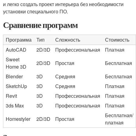
и легко создать проект интерьера без необходимости
установки специального ПО.
Сравнение программ
Программа
Тип
Сложность
Стоимость
AutoCAD
2D/3D
Профессиональная
Платная
Sweet
2D/3D
Простая
Бесплатная
Home 3D
Blender
3D
Средняя
Бесплатная
SketchUp
3D
Средняя
Платная
Revit
3D
Профессиональная
Платная
3ds Max
3D
Профессиональная
Платная
Бесплатная/
Homestyler
2D/3D
Простая
платная