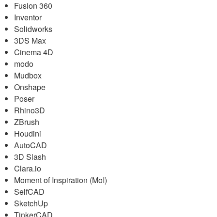
Fusion 360
Inventor
Solidworks
3DS Max
Cinema 4D
modo
Mudbox
Onshape
Poser
Rhino3D
ZBrush
Houdini
AutoCAD
3D Slash
Clara.io
Moment of Inspiration (MoI)
SelfCAD
SketchUp
TinkerCAD