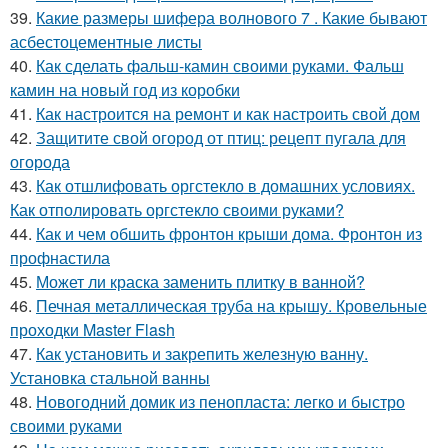
39.
Какие размеры шифера волнового 7 . Какие бывают
асбестоцементные листы
40.
Как сделать фальш-камин своими руками. Фальш
камин на новый год из коробки
41.
Как настроится на ремонт и как настроить свой дом
42.
Защитите свой огород от птиц: рецепт пугала для
огорода
43.
Как отшлифовать оргстекло в домашних условиях.
Как отполировать оргстекло своими руками?
44.
Как и чем обшить фронтон крыши дома. Фронтон из
профнастила
45.
Может ли краска заменить плитку в ванной?
46.
Печная металлическая труба на крышу. Кровельные
проходки Master Flash
47.
Как установить и закрепить железную ванну.
Установка стальной ванны
48.
Новогодний домик из пенопласта: легко и быстро
своими руками