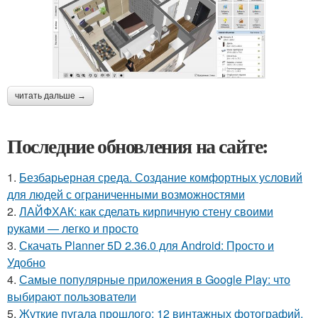
читать дальше →
Последние обновления на сайте:
1.
Безбарьерная среда. Создание комфортных условий
для людей с ограниченными возможностями
2.
ЛАЙФХАК: как сделать кирпичную стену своими
руками — легко и просто
3.
Скачать Planner 5D 2.36.0 для Android: Просто и
Удобно
4.
Самые популярные приложения в Google Play: что
выбирают пользователи
5.
Жуткие пугала прошлого: 12 винтажных фотографий,