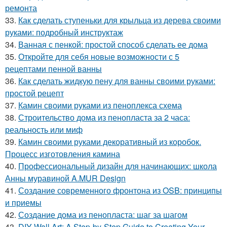
ремонта
33.
Как сделать ступеньки для крыльца из дерева своими
руками: подробный инструктаж
34.
Ванная с пенкой: простой способ сделать ее дома
35.
Откройте для себя новые возможности с 5
рецептами пенной ванны
36.
Как сделать жидкую пену для ванны своими руками:
простой рецепт
37.
Камин своими руками из пеноплекса схема
38.
Строительство дома из пенопласта за 2 часа:
реальность или миф
39.
Камин своими руками декоративный из коробок.
Процесс изготовления камина
40.
Профессиональный дизайн для начинающих: школа
Анны муравиной A.MUR Design
41.
Создание современного фронтона из OSB: принципы
и приемы
42.
Создание дома из пенопласта: шаг за шагом
43.
DIY Wall Art: A Step-by-Step Guide to Creating Your