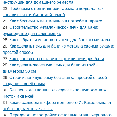
инструкции для домашнего ремесла
22.
Проблемы с вентиляцией гаража и подвала: как
справиться с избитаемой темой
23.
Как обеспечить вентиляцию в погребе в гараже
24.
Строительство металлической печи для бани:
руководство для начинающих
25.
Как выбрать и установить печь для бани из металла
26.
Как сделать печь для бани из металла своими руками:
простой способ
27.
Как правильно составить чертежи печи для бани
28.
Как сделать железную печь для бани из трубы
диаметром 50 см
29.
Строим ленивую раму без станка: простой способ
создания своей рамы
30.
Без пены для ванны: как сделать ванную комнату
чистой и свежей
31.
Какие размеры шифера волнового 7 . Какие бывают
асбестоцементные листы
32.
Переделка новостройки: основные этапы чернового