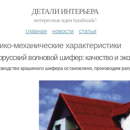
ДЕТАЛИ ИНТЕРЬЕРА
интересные идеи handmade!
главная
новости
статьи
ико-механические характеристики
орусский волновой шифер: качество и эк
изводство крашеного шифера остановлено, производим рап