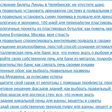
следние билеты Линды в Челябинске: не упустите шанс
к правильно установить дренажную систему в подвальном
к правильно установить схему приямка в подвале для дрен
ологично и экономно: 100 идей для переработки пластиков
ологичные проекты из пластиковых бутылок: как помочь о
тьяна Буланова: Москва, моя страсть
к правильно спроектировать вентиляцию подвала в гараже
учшение воздухообмена: простой способ создания оптимал
таллическая печь для бани: все, что нужно знать о выборе 
ройте свою собственную печь для бани из металла: подроб
роительство бани: как сделать печь своими руками
лонные обои: как выбрать правильные размеры
на Муравина: за кулисами успеха
щитите свой гараж от непогоды с помощью профлиста: про
етовое решение фасадов зданий: как выбрать правильный 
бор красок для росписи стен: все, что нужно знать
здание идеальной пены для ванны: рецепты и советы
здай свою собственную твердую пудру для ванны: рецепт и