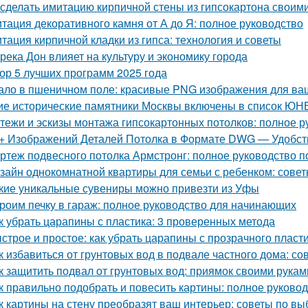
 сделать имитацию кирпичной стены из гипсокартона своим
тация декоративного камня от А до Я: полное руководство
тация кирпичной кладки из гипса: технология и советы
 река Дон влияет на культуру и экономику города
ор 5 лучших программ 2025 года
ало в пшеничном поле: красивые PNG изображения для ва
ие исторические памятники Москвы включены в список Ю
тежи и эскизы монтажа гипсокартонных потолков: полное р
+ Изображений Деталей Потолка в Формате DWG — Удобств
ртеж подвесного потолка Армстронг: полное руководство 
зайн однокомнатной квартиры для семьи с ребенком: совет
кие уникальные сувениры можно привезти из Уфы
роим печку в гараж: полное руководство для начинающих
к убрать царапины с пластика: 3 проверенных метода
строе и простое: как убрать царапины с прозрачного пласт
к избавиться от грунтовых вод в подвале частного дома: с
к защитить подвал от грунтовых вод: приямок своими рукам
к правильно подобрать и повесить картины: полное руково
к картины на стену преобразят ваш интерьер: советы по в