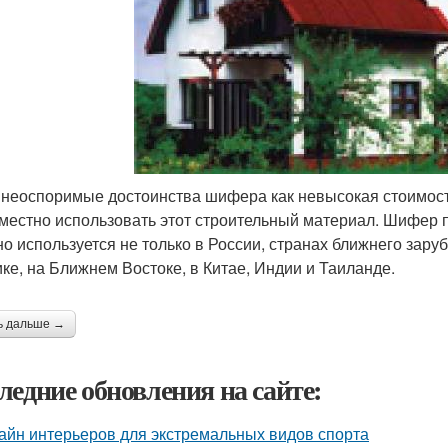
 неоспоримые достоинства шифера как невысокая стоимост
местно использовать этот строительный материал. Шифер 
но используется не только в России, странах ближнего зару
ке, на Ближнем Востоке, в Китае, Индии и Таиланде.
ь дальше →
ледние обновления на сайте:
айн интерьеров для экстремальных видов спорта