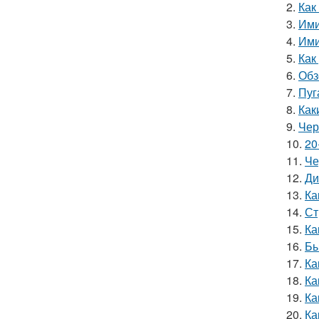
2.
Как
3.
Ими
4.
Ими
5.
Как
6.
Обз
7.
Пуг
8.
Как
9.
Чер
10.
20
11.
Че
12.
Ди
13.
Ка
14.
Ст
15.
Ка
16.
Бы
17.
Ка
18.
Ка
19.
Ка
20.
Ка