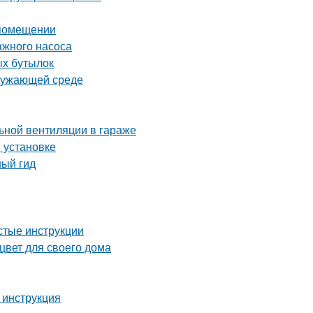
 помещении
ажного насоса
ых бутылок
кружающей среде
ьной вентиляции в гараже
и установке
ный гид
стые инструкции
цвет для своего дома
 инструкция