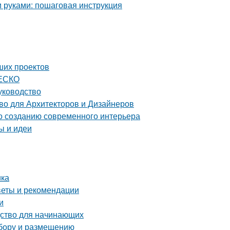
и руками: пошаговая инструкция
ших проектов
НЕСКО
уководство
о для Архитекторов и Дизайнеров
по созданию современного интерьера
ы и идеи
ика
оветы и рекомендации
и
дство для начинающих
ыбору и размещению