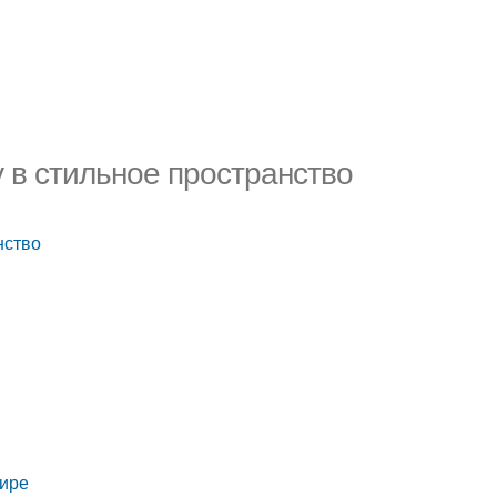
 в стильное пространство
нство
тире