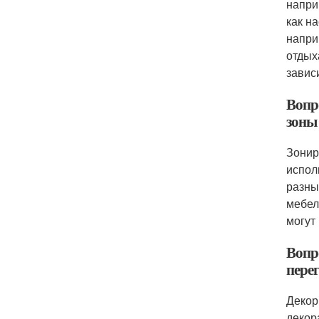
напри
как н
напри
отдых
завис
Вопр
зоны
Зонир
испол
разны
мебел
могут
Вопро
пере
Декор
декор