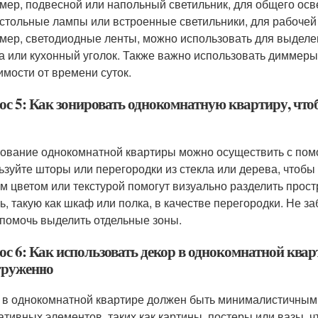
мер, подвесной или напольный светильник, для общего осв
астольные лампы или встроенные светильники, для рабочей
мер, светодиодные ленты, можно использовать для выделен
а или кухонный уголок. Также важно использовать диммеры,
имости от времени суток.
ос 5: Как зонировать однокомнатную квартиру, чт
ование однокомнатной квартиры можно осуществить с пом
ьзуйте шторы или перегородки из стекла или дерева, чтобы 
м цветом или текстурой помогут визуально разделить прост
ь, такую как шкаф или полка, в качестве перегородки. Не 
 помочь выделить отдельные зоны.
с 6: Как использовать декор в однокомнатной кварт
груженно
 в однокомнатной квартире должен быть минималистичным 
ативных элементов, таких как картины, постеры или вазы, 