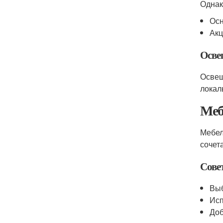
Однак
Осн
Акц
Осве
Освещ
локал
Меб
Мебел
сочет
Сове
Выб
Исп
Доб