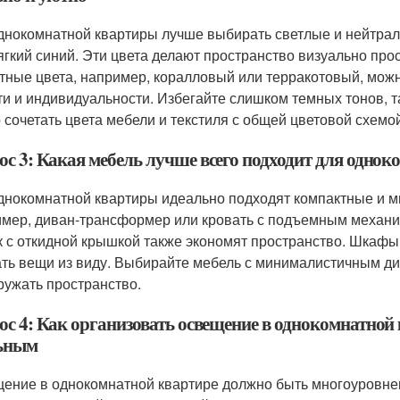
днокомнатной квартиры лучше выбирать светлые и нейтраль
ягкий синий. Эти цвета делают пространство визуально пр
тные цвета, например, коралловый или терракотовый, можн
ти и индивидуальности. Избегайте слишком темных тонов, та
 сочетать цвета мебели и текстиля с общей цветовой схемо
ос 3: Какая мебель лучше всего подходит для одно
днокомнатной квартиры идеально подходят компактные и 
мер, диван-трансформер или кровать с подъемным механи
к с откидной крышкой также экономят пространство. Шкафы
ать вещи из виду. Выбирайте мебель с минималистичным ди
ружать пространство.
ос 4: Как организовать освещение в однокомнатной
ьным
ение в однокомнатной квартире должно быть многоуровнев