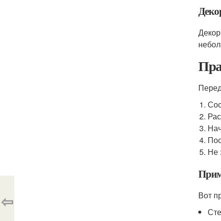
Деко
Декор
небол
Пра
Перед
Сос
Рас
Нач
Пос
Не 
Прим
Вот п
⇦
Сте