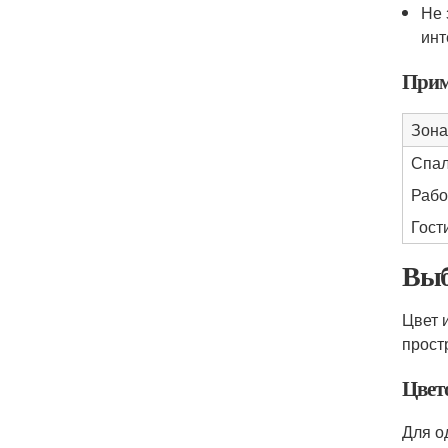
Не 
инт
Прим
Зона
Спал
Рабо
Гост
Выб
Цвет 
прост
Цвет
Для о