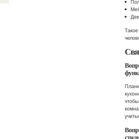
Пол
Меб
Дек
Такое
челове
Свя
Вопр
функ
Плани
кухон
чтобы
комна
учиты
Вопр
стил