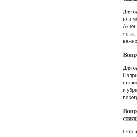
Для о
или м
Акцен
яркос
важно
Вопр
Для о
Напри
столи
и убр
перег
Вопр
стил
Освещ