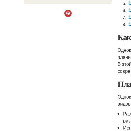
К
К
К
К
Как
Однок
плани
В это
совре
Пла
Однок
видов
Раз
раз
Исп