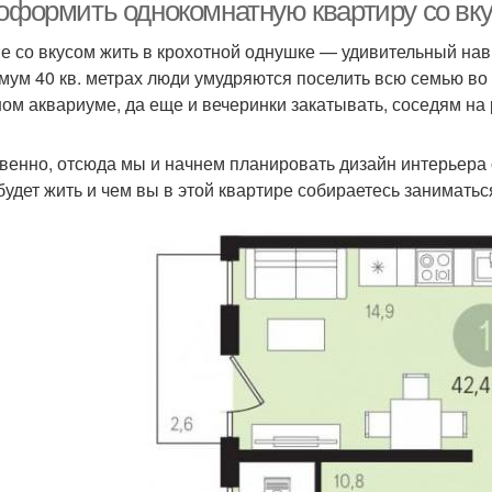
 оформить однокомнатную квартиру со вк
квартире
квартире
е со вкусом жить в крохотной однушке — удивительный навы
мум 40 кв. метрах люди умудряются поселить всю семью во 
Функции в
ртира для взрослых
Квар
ом аквариуме, да еще и вечеринки закатывать, соседям на 
однокомнатной
квартире
венно, отсюда мы и начнем планировать дизайн интерьера о
Дизайн для
будет жить и чем вы в этой квартире собираетесь заниматься
Квартира без
Квар
однокомнатной
использования
квартиры
Квартира перед
Квартира с помощью
покупкой
Однокомнатные
Комнаты в небольшой
о
квартиры
квартире