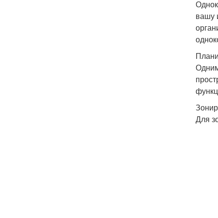
Однок
вашу 
орган
однок
Плани
Одним
прост
функци
Зонир
Для з