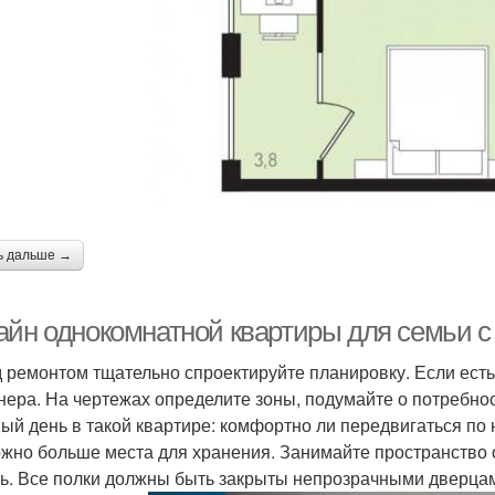
Квартира в
Квартира в
кандинавском стиле
классическом стиле
Гамма для визуального
артира для создания
Кв
увеличения
Гамма для небольшой
вартира в хрущевке
ь дальше →
квартиры
айн однокомнатной квартиры для семьи с 
 ремонтом тщательно спроектируйте планировку. Если есть
нера. На чертежах определите зоны, подумайте о потребн
ый день в такой квартире: комфортно ли передвигаться по н
ожно больше места для хранения. Занимайте пространство о
ь. Все полки должны быть закрыты непрозрачными дверцами