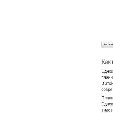
читат
Как
Однок
плани
В это
совре
Плани
Однок
видов