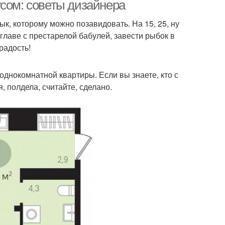
квартире
усом: советы дизайнера
к, которому можно позавидовать. На 15, 25, ну
главе с престарелой бабулей, завести рыбок в
тира с ребенком
Цветовая гамма
радость!
днокомнатной квартиры. Если вы знаете, кто с
Обстановки для
, полдела, считайте, сделано.
тира в стильное
однокомнатной
пространство
квартиры
Квартира при
Квартиры при
расстановке
расстановке
Решения для
Квартира в стиле
днокомнатной
квартиры