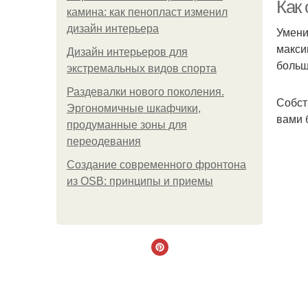
Как
камина: как пенопласт изменил
дизайн интерьера
Умени
макси
Дизайн интерьеров для
Ква
больш
экстремальных видов спорта
Раздевалки нового поколения.
Собст
Эргономичные шкафчики,
вами 
продуманные зоны для
переодевания
Создание современного фронтона
из OSB: принципы и приемы