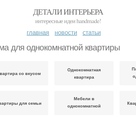
ДЕТАЛИ ИНТЕРЬЕРА
интересные идеи handmade!
главная
новости
статьи
ма для однокомнатной квартиры
П
Однокомнатная
вартира со вкусом
о
квартира
Мебели в
вартиры для семьи
Ква
однокомнатной
квартире
Ребенка в
Пространство в
Гамма
однокомнатной
однокомнатной