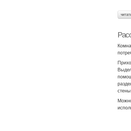
читат
Рас
Комна
потре
Прих
Выдел
помощ
разде
стены
Можно
испол