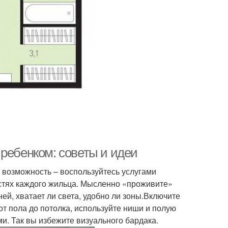
Квартира без
Атмосфера в
строительных
однокомнатной
изменений
квартире
артира без стен
Квартиры в хрущевке
ребенком: советы и идеи
 возможность – воспользуйтесь услугами
остях каждого жильца. Мысленно «проживите»
ей, хватает ли света, удобно ли зоны.Включите
т пола до потолка, используйте ниши и полую
. Так вы избежите визуального бардака.