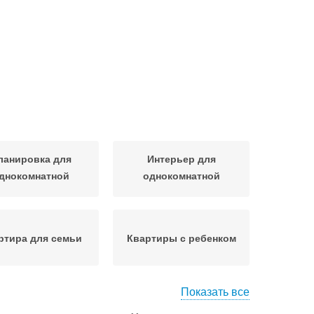
ланировка для
Интерьер для
днокомнатной
однокомнатной
квартиры
квартиры
ртира для семьи
Квартиры с ребенком
Показать все
Зоны в однокомнатной
 для детской зоны