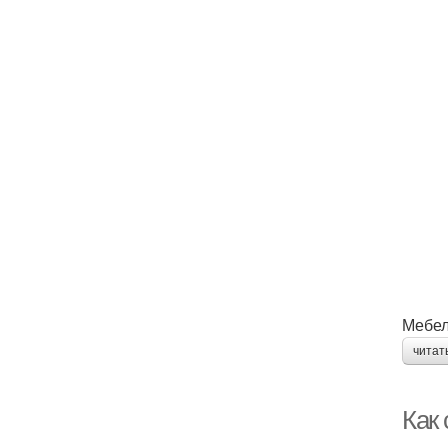
Мебел
читат
Как