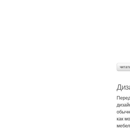
с
Кв
К
читат
Диз
Перед
дизай
обычн
как м
мебел