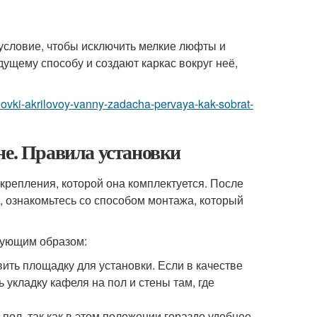
 условие, чтобы исключить мелкие люфты и
ущему способу и создают каркас вокруг неё,
tanovki-akrilovoy-vanny-zadacha-pervaya-kak-sobrat-
не. Правила установки
крепления, которой она комплектуется. После
, ознакомьтесь со способом монтажа, который
дующим образом:
вить площадку для установки. Если в качестве
 укладку кафеля на пол и стены там, где
 пол, так как в этом положении гораздо удобнее