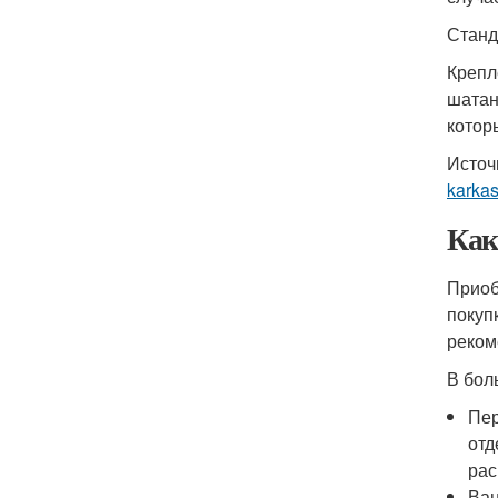
Станд
Крепл
шатан
котор
Источ
karkas
Как
Приоб
покуп
реком
В бол
Пер
отд
рас
Ван