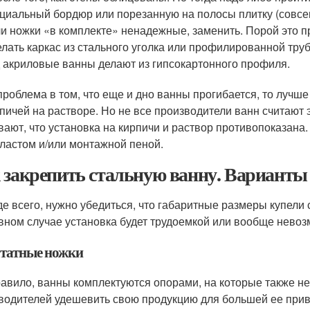
циальный бордюр или порезанную на полосы плитку (совсем
и ножки «в комплекте» ненадежные, заменить. Порой это пр
лать каркас из стального уголка или профилированной труб
 акриловые ванны делают из гипсокартонного профиля.
проблема в том, что еще и дно ванны прогибается, то лучш
рпичей на растворе. Но не все производители ванн считают
вают, что установка на кирпичи и раствор противопоказана
ластом и/или монтажной пеной.
 закрепить стальную ванну. Варианты
е всего, нужно убедиться, что габаритные размеры купели
вном случае установка будет трудоемкой или вообще невоз
татные ножки
равило, ванны комплектуются опорами, на которые также 
водителей удешевить свою продукцию для большей ее прив