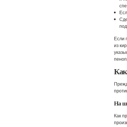
спе
Есл
Сде
под
Если 
из ки
указы
пеноп
Как
Прежд
проти
На ш
Как п
произ