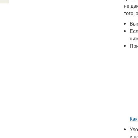
не да
того,
Выс
Есл
ниж
При
Как
Уло
и п