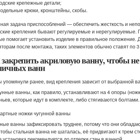
одские крепежные детали;
одельные крюки, кронштейны, скобы.
ная задача приспособлений — обеспечить жесткость и непо
ские крепления бывают регулируемые и нерегулируемые. П
ые помогает установить изделие в правильное положение. 
яторам после монтажа, таких элементов обычно ставят по 3 –
 закрепить акриловую ванну, чтобы не
личных ванн
ы упомянули ранее, вид крепления зависит от выбранной в
унные ванны, как правило, устанавливают на 4 опоры (ножк
ньев, которые идут в комплекте, либо стягиваются болтами.
артные ножки чугунной ванны
ные ванны зафиксировать труднее, потому что они облада
 чтобы стальная ванна не шаталась, её придвигают к трем с
е установка рекомендуется до отделки стен в ванной.