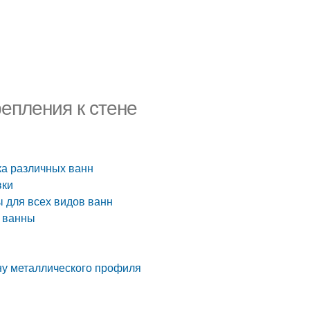
репления к стене
ка различных ванн
вки
ы для всех видов ванн
й ванны
ену металлического профиля