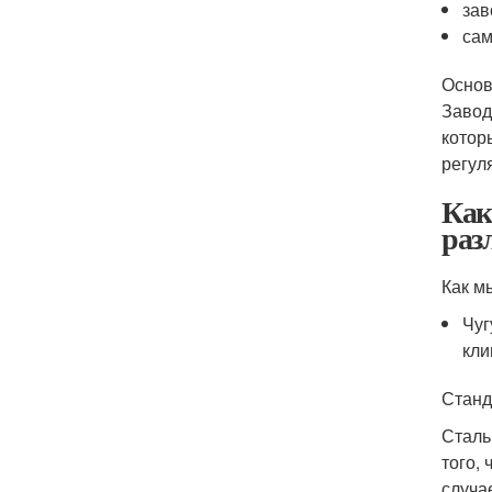
зав
сам
Основ
Завод
котор
регул
Как
раз
Как м
Чуг
кли
Станд
Сталь
того,
случа