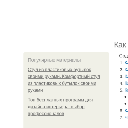
Как
Сод
Популярные материалы
К
К
Стул из пластиковых бутылок
К
своими руками. Комфортный стул
К
из пластиковых бутылок своими
К
руками
Топ бесплатных программ для
дизайна интерьера: выбор
К
профессионалов
Ч