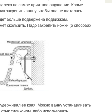
 далеко не самое приятное ощущение. Кроме
 как закрепить ванну, чтобы она не шаталась.
удет больше подвержена подвижкам.
ет скользить. Надо закрепить ножки (о способах
н удерживал ее края. Можно ванну устанавливать
и стык силиконом, либо использовать