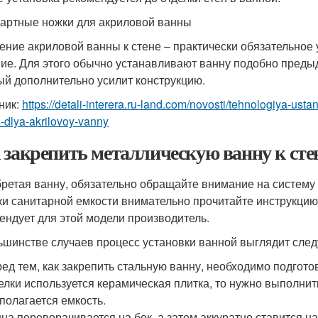
артные ножки для акриловой ванны
ение акриловой ванны к стене – практически обязательное
ие. Для этого обычно устанавливают ванну подобно предыд
ый дополнительно усилит конструкцию.
ник:
https://detali-interera.ru-land.com/novosti/tehnologiya-us
-dlya-akrilovoy-vanny
 закрепить металлическую ванну к сте
ретая ванну, обязательно обращайте внимание на систему 
ки санитарной емкости внимательно прочитайте инструкцию
ендует для этой модели производитель.
ьшинстве случаев процесс установки ванной выглядит сле
ед тем, как закрепить стальную ванну, необходимо подгото
елки используется керамическая плитка, то нужно выполнить
полагается емкость.
на переворачивается на бок, а затем аккуратно ставится на