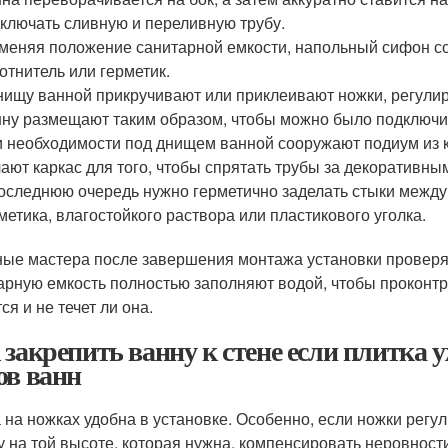
ключать сливную и переливную трубу.
меняя положение санитарной емкости, напольный сифон со
отнитель или герметик.
нищу ванной прикручивают или приклеивают ножки, регулир
ну размещают таким образом, чтобы можно было подключит
 необходимости под днищем ванной сооружают подиум из к
ают каркас для того, чтобы спрятать трубы за декоративны
оследнюю очередь нужно герметично заделать стыки между
метика, влагостойкого раствора или пластикового уголка.
ые мастера после завершения монтажа установки проверяю
арную емкость полностью заполняют водой, чтобы проконтр
ся и не течет ли она.
 закрепить ванну к стене если плитка 
ов ванн
 на ножках удобна в установке. Особенно, если ножки рег
у на той высоте, которая нужна, компенсировать неровност