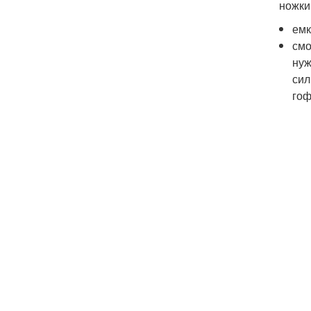
ножки
емк
смо
нуж
сил
гоф