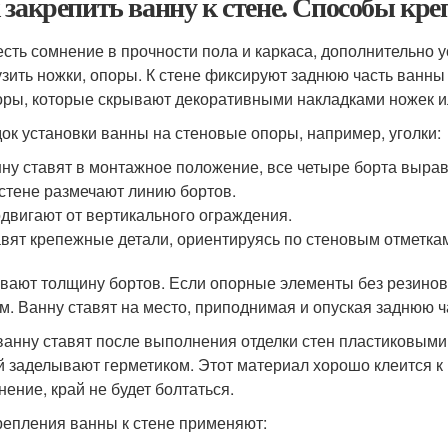
 закрепить ванну к стене. Способы кре
есть сомнение в прочности пола и каркаса, дополнительно
узить ножки, опоры. К стене фиксируют заднюю часть ванны
оры, которые скрывают декоративными накладками ножек и
ок установки ванны на стеновые опоры, например, уголки:
ну ставят в монтажное положение, все четыре борта выра
стене размечают линию бортов.
двигают от вертикального ограждения.
вят крепежные детали, ориентируясь по стеновым отметка
вают толщину бортов. Если опорные элементы без резинов
м. Ванну ставят на место, приподнимая и опуская заднюю ча
ванну ставят после выполнения отделки стен пластиковыми
й заделывают герметиком. Этот материал хорошо клеится к 
нение, край не будет болтаться.
репления ванны к стене применяют: