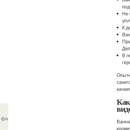
под
Не 
упл
К д
Ван
При
Дел
В п
гер
Опытн
санит
качает
Как
вид
⇦
Ванна
кромк