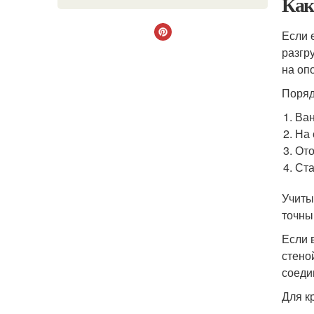
Как
Если 
разгр
на оп
Поряд
Ван
На 
Ото
Ста
Учиты
точны
Если 
стено
соеди
Для к