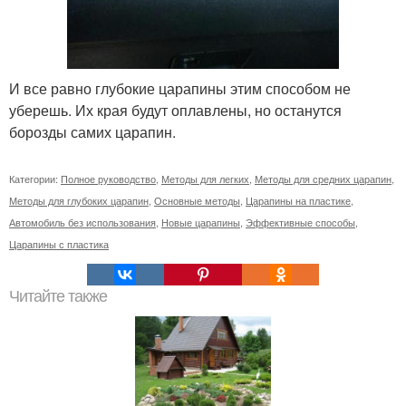
И все равно глубокие царапины этим способом не
уберешь. Их края будут оплавлены, но останутся
борозды самих царапин.
Категории:
Полное руководство
,
Методы для легких
,
Методы для средних царапин
,
Методы для глубоких царапин
,
Основные методы
,
Царапины на пластике
,
Автомобиль без использования
,
Новые царапины
,
Эффективные способы
,
Царапины с пластика
Читайте также