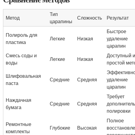
Тип
Метод
Сложность
Результат
царапины
Быстрое
Полироль для
Легкие
Низкая
удаление
пластика
царапин
Смесь соды и
Доступный 
Легкие
Низкая
воды
простой мет
Эффективн
Шлифовальная
Средние
Средняя
удаление
паста
царапин
Требует
Наждачная
Средние
Средняя
дополнител
бумага
полировки
Полное
Ремонтные
Глубокие
Высокая
восстановл
комплекты
поверхност