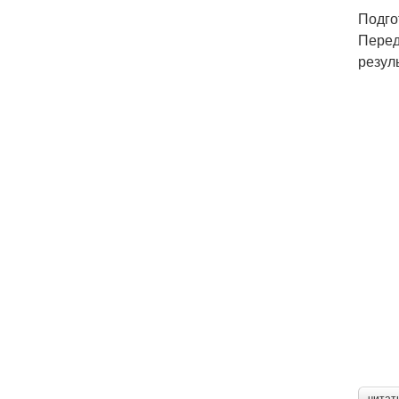
Подго
Перед
резул