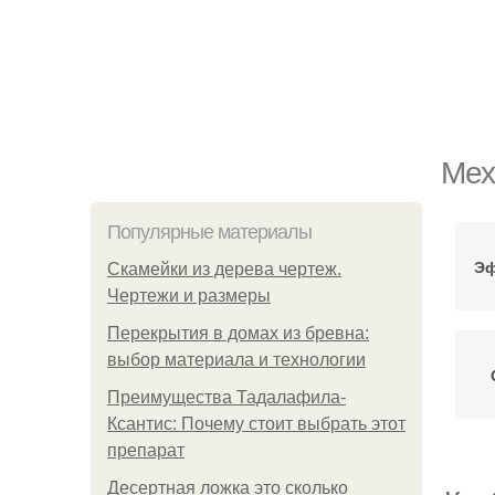
Мех
Популярные материалы
Эф
Скамейки из дерева чертеж.
Чертежи и размеры
Перекрытия в домах из бревна:
выбор материала и технологии
Преимущества Тадалафила-
Ксантис: Почему стоит выбрать этот
препарат
Десертная ложка это сколько