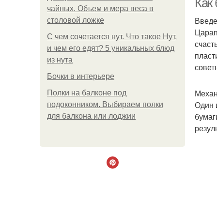
Как
чайных. Объем и мера веса в
Введ
столовой ложке
Царап
С чем сочетается нут. Что такое Нут,
счаст
и чем его едят? 5 уникальных блюд
пласт
из нута
совет
Бочки в интерьере
Механ
Полки на балконе под
Один 
подоконником. Выбираем полки
бумаг
для балкона или лоджии
резул