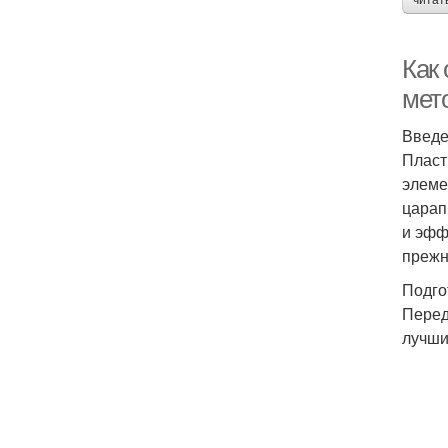
читат
Как
мет
Введ
Пласт
элеме
царап
и эфф
прежн
Подго
Перед
лучши