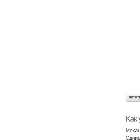
читат
Как
Механ
Одним