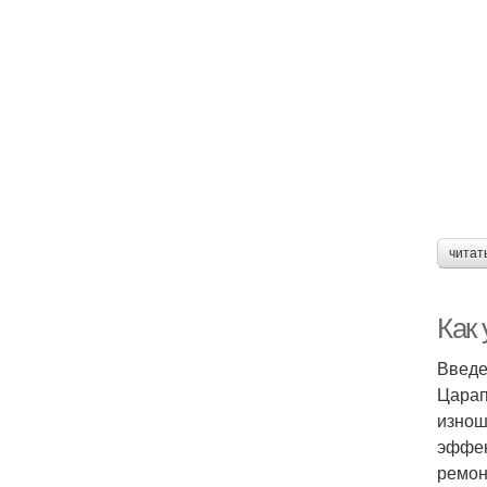
читат
Как
Введ
Царап
изнош
эффек
ремон