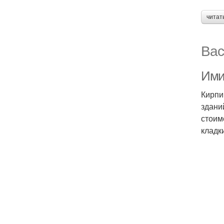
читат
Вас
Ими
Кирпи
здани
стоим
кладк