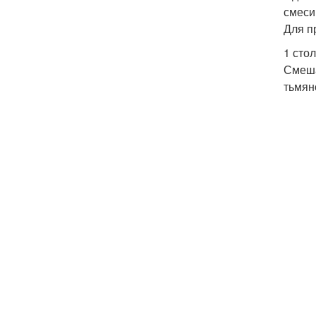
смеси
Для п
1 сто
Смеша
тьмян