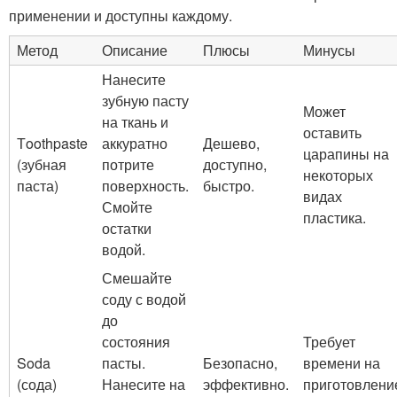
применении и доступны каждому.
Метод
Описание
Плюсы
Минусы
Нанесите
зубную пасту
Может
на ткань и
оставить
Тoothpaste
аккуратно
Дешево,
царапины на
(зубная
потрите
доступно,
некоторых
паста)
поверхность.
быстро.
видах
Смойте
пластика.
остатки
водой.
Смешайте
соду с водой
до
состояния
Требует
Soda
пасты.
Безопасно,
времени на
(сода)
Нанесите на
эффективно.
приготовлени