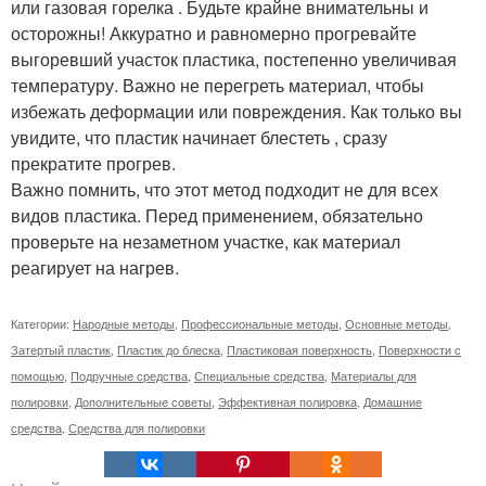
или газовая горелка . Будьте крайне внимательны и
осторожны! Аккуратно и равномерно прогревайте
выгоревший участок пластика, постепенно увеличивая
температуру. Важно не перегреть материал, чтобы
избежать деформации или повреждения. Как только вы
увидите, что пластик начинает блестеть , сразу
прекратите прогрев.
Важно помнить, что этот метод подходит не для всех
видов пластика. Перед применением, обязательно
проверьте на незаметном участке, как материал
реагирует на нагрев.
Категории:
Народные методы
,
Профессиональные методы
,
Основные методы
,
Затертый пластик
,
Пластик до блеска
,
Пластиковая поверхность
,
Поверхности с
помощью
,
Подручные средства
,
Специальные средства
,
Материалы для
полировки
,
Дополнительные советы
,
Эффективная полировка
,
Домашние
средства
,
Средства для полировки