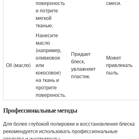
поверхность
смеси.
и потрите
мягкой
тканью.
Нанесите
масло
(например,
Придает
оливковое
Может
блеск,
Oil (масло)
или
привлекать
увлажняет
кокосовое)
пыль.
пластик.
на ткань и
протрите
поверхность.
Профессиональные методы
Для более глубокой полировки и восстановления блеска
рекомендуется использовать профессиональные
средства и инструменты.