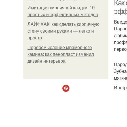
Как
Имитация кирпичной кладки: 10
эфф
простых и эффективных методов
Введ
ЛАЙФХАК: как сделать кирпичную
Царап
стену своими руками — легко и
любим
просто
профе
Переосмысление мраморного
перво
камина: как пенопласт изменил
дизайн интерьера
Народ
Зубна
мягки
Инстр