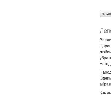
читат
Легк
Введ
Царап
любим
убрат
метод
Народ
Одним
абраз
Как и