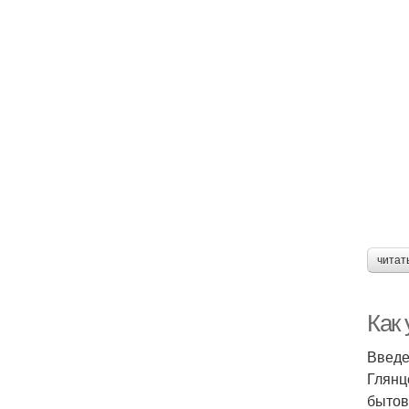
читат
Как
Введ
Глянц
бытов