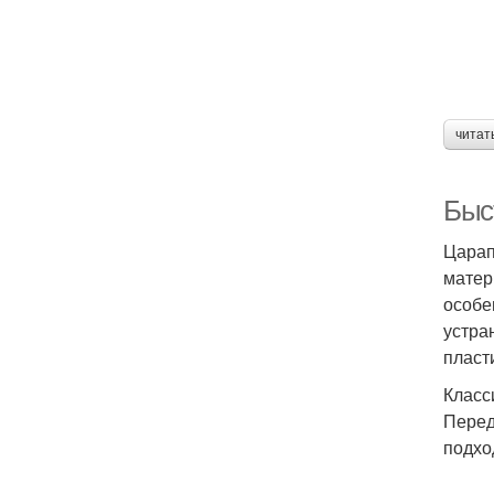
читат
Быс
Царап
матер
особе
устра
пласт
Класс
Перед
подхо