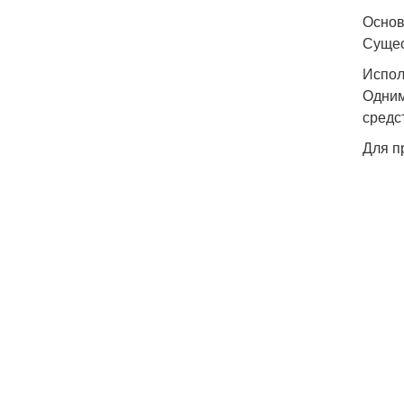
Основ
Сущес
Испол
Одним
средс
Для п