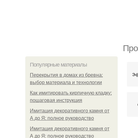
Про
Популярные материалы
Эф
Перекрытия в домах из бревна:
выбор материала и технологии
Как имитировать кирпичную кладку:
пошаговая инструкция
Имитация декоративного камня от
А до Я: полное руководство
Имитация декоративного камня от
Ме
А до Я: полное руководство