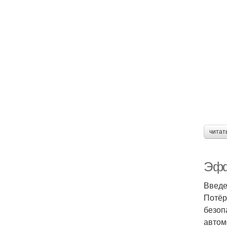
читат
Эфф
Введ
Потёр
безоп
автом