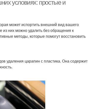
средства
инструменты
шних условиях: простые и
торая может испортить внешний вид вашего
ие из них можно удалить без обращения к
тивные методы, которые помогут восстановить
дов удаления царапин с пластика. Она содержит
хность.