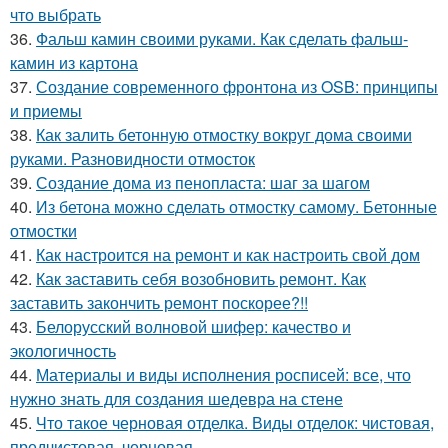
что выбрать
36.
Фальш камин своими руками. Как сделать фальш-
камин из картона
37.
Создание современного фронтона из OSB: принципы
и приемы
38.
Как залить бетонную отмостку вокруг дома своими
руками. Разновидности отмосток
39.
Создание дома из пенопласта: шаг за шагом
40.
Из бетона можно сделать отмостку самому. Бетонные
отмостки
41.
Как настроится на ремонт и как настроить свой дом
42.
Как заставить себя возобновить ремонт. Как
заставить закончить ремонт поскорее?!!
43.
Белорусский волновой шифер: качество и
экологичность
44.
Материалы и виды исполнения росписей: все, что
нужно знать для создания шедевра на стене
45.
Что такое черновая отделка. Виды отделок: чистовая,
предчистовая, черновая