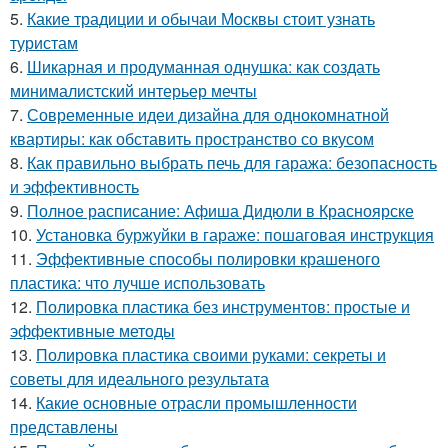
5.
Какие традиции и обычаи Москвы стоит узнать
туристам
6.
Шикарная и продуманная однушка: как создать
минималистский интерьер мечты
7.
Современные идеи дизайна для однокомнатной
квартиры: как обставить пространство со вкусом
8.
Как правильно выбрать печь для гаража: безопасность
и эффективность
9.
Полное расписание: Афиша Дидюли в Красноярске
10.
Установка буржуйки в гараже: пошаговая инструкция
11.
Эффективные способы полировки крашеного
пластика: что лучше использовать
12.
Полировка пластика без инструментов: простые и
эффективные методы
13.
Полировка пластика своими руками: секреты и
советы для идеального результата
14.
Какие основные отрасли промышленности
представлены