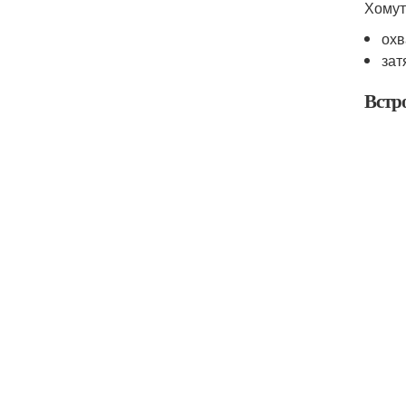
Хомут
охв
зат
Встр