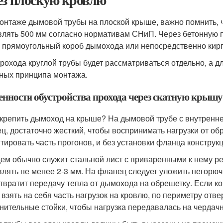
онтаже дымовой трубы на плоской крыше, важно помнить, 
влять 500 мм согласно нормативам СНиП. Через бетонную 
, прямоугольный короб дымохода или непосредственно ки
прохода круглой трубы будет рассматриваться отдельно, а 
ных принципа монтажа.
енности обустройства прохода через скатную крышу
акрепить дымоход на крыше? На дымовой трубе с внутренн
ц, достаточно жесткий, чтобы воспринимать нагрузки от о
тировать часть прогонов, и без установки фланца конструк
ем обычно служит стальной лист с приваренными к нему р
влять не менее 2-3 мм. На фланец следует уложить негорюч
твратит передачу тепла от дымохода на обрешетку. Если к
 взять на себя часть нагрузок на кровлю, по периметру отв
нительные стойки, чтобы нагрузка передавалась на чердач