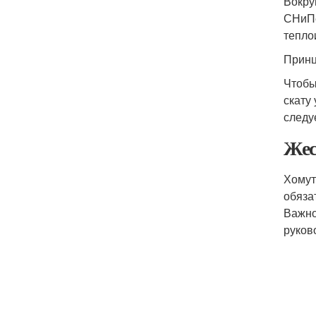
Вокру
СНиПе
тепло
Принц
Чтобы
скату
следу
Жес
Хомут
обяза
Важно
руков