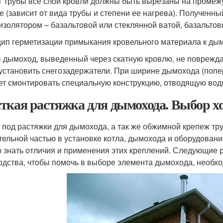
г трубы все слои кровли должны быть вырезаны на промеж
 (зависит от вида трубы и степени ее нагрева). Полученны
изолятором – базальтовой или стеклянной ватой, базальто
ип герметизации примыкания кровельного материала к дымох
 дымоход, выведенный через скатную кровлю, не поврежда
 установить снегозадержатели. При ширине дымохода (попер
ет смонтировать специальную конструкцию, отводящую водя
ткая растяжка для дымохода. Выбор х
 под растяжки для дымохода, а так же обжимной крепеж тр
тельной частью в установке котла, дымохода и оборудовани
 знать отличия и применения этих креплений. Следующие 
одства, чтобы помочь в выборе элемента дымохода, необхо