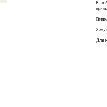
В это
примы
Виды
Хомут
Для к