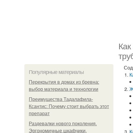
Как
тру
Сод
Популярные материалы
К
Перекрытия в домах из бревна:
Ж
выбор материала и технологии
Преимущества Тадалафила-
Ксантис: Почему стоит выбрать этот
препарат
Раздевалки нового поколения.
Эргономичные шкафчики,
К