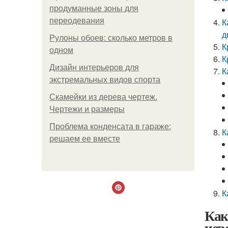
продуманные зоны для
переодевания
К
д
Рулоны обоев: сколько метров в
К
одном
К
Дизайн интерьеров для
К
экстремальных видов спорта
Скамейки из дерева чертеж.
Чертежи и размеры
Проблема конденсата в гараже:
К
решаем ее вместе
К
Как
чер