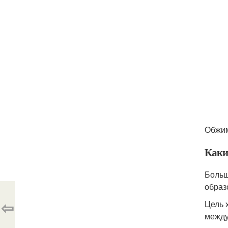
Обжим
Каки
Больш
образ
⇦
Цель 
между