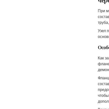
При м
соста
труба
Узел 
основ
Особ
Как з
флане
демон
Фланц
соста
предо
чтобы
допол