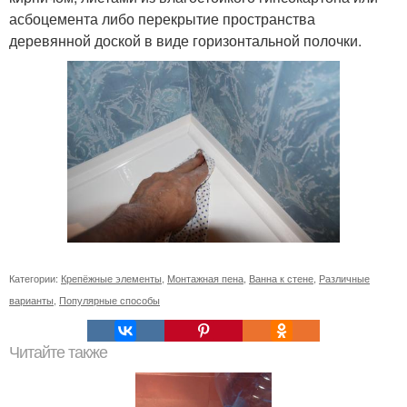
асбоцемента либо перекрытие пространства
деревянной доской в виде горизонтальной полочки.
Категории:
Крепёжные элементы
,
Монтажная пена
,
Ванна к стене
,
Различные
варианты
,
Популярные способы
Читайте также