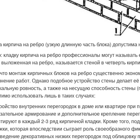
а кирпича на ребро (узкую длинную часть блока) допустима 
: кладку кирпича на ребро профессионалы могут называть е
, выложенная на ребро, называется стеной в четверть кирпи
 что монтаж кирпичных блоков на ребро существенно эконо
нение работ. Однако подобное устройство стены делает её 
кальную ровность, а также на несущую способность стены (
тимо использовать лишь в таких случаях:
ройство внутренних перегородок в доме или квартире при 
зательное армирование и дополнительное крепление перег
тируют в каждый 2-3 ряд кирпичной кладки. Кроме того, п
жки, которая впоследствии сыграет роль своеобразного фи
ведение декоративных низких перегородок под облицовку пл