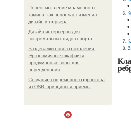
Переосмысление мраморного
К
камина: как пенопласт изменил
дизайн интерьера
Дизайн интерьеров для
экстремальных видов спорта
К
В
Раздевалки нового поколения.
Эргономичные шкафчики,
Кла
продуманные зоны для
реб
переодевания
Создание современного фронтона
из OSB: принципы и приемы