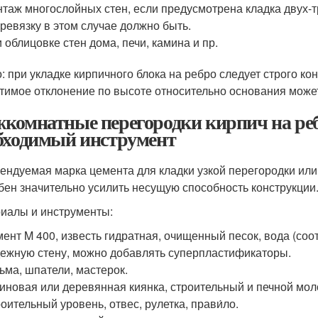
таж многослойных стен, если предусмотрена кладка двух-
ревязку в этом случае должно быть.
 облицовке стен дома, печи, камина и пр.
: при укладке кирпичного блока на ребро следует строго к
тимое отклонение по высоте относительно основания может
комнатные перегородки кирпич на ребр
бходимый инструмент
ендуемая марка цемента для кладки узкой перегородки или
бен значительно усилить несущую способность конструкции
иалы и инструменты:
ент M 400, известь гидратная, очищенный песок, вода (соо
ежную стену, можно добавлять суперпластификаторы.
ьма, шпатели, мастерок.
иновая или деревянная киянка, строительный и печной мол
оительный уровень, отвес, рулетка, прави́ло.