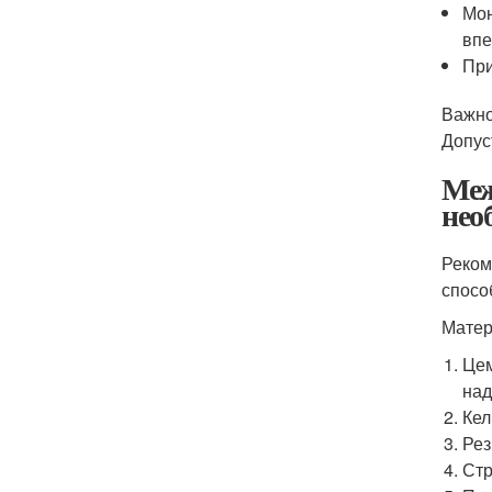
Мон
впе
При
Важно
Допус
Меж
нео
Реком
спосо
Матер
Цем
над
Кел
Рез
Стр