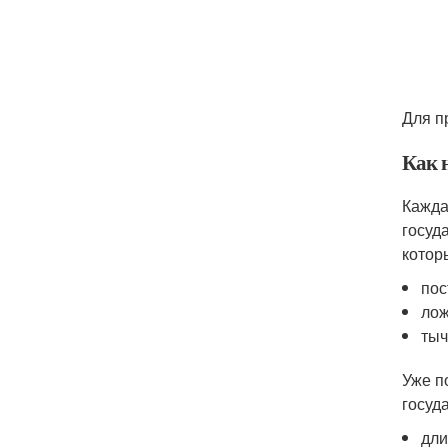
Для п
Как 
Кажда
госуд
котор
пос
лож
тыч
Уже п
госуд
дли