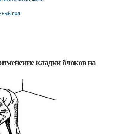
янный пол
рименение кладки блоков на