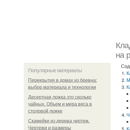
Кла
на 
Сод
Популярные материалы
К
М
Перекрытия в домах из бревна:
К
выбор материала и технологии
Десертная ложка это сколько
чайных. Объем и мера веса в
столовой ложке
Ч
Скамейки из дерева чертеж.
Чертежи и размеры
К