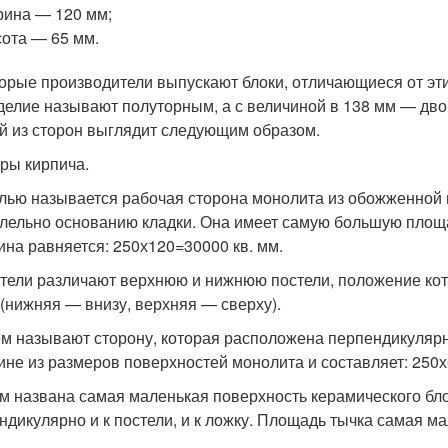
ина — 120 мм;
ота — 65 мм.
орые производители выпускают блоки, отличающиеся от эти
делие называют полуторным, а с величиной в 138 мм — дв
й из сторон выглядит следующим образом.
ры кирпича.
лью называется рабочая сторона монолита из обожженной г
лельно основанию кладки. Она имеет самую большую площад
ина равняется: 250х120=30000 кв. мм.
тели различают верхнюю и нижнюю постели, положение кото
 (нижняя — внизу, верхняя — сверху).
м называют сторону, которая расположена перпендикулярн
ине из размеров поверхностей монолита и составляет: 250х
м названа самая маленькая поверхность керамического блок
ндикулярно и к постели, и к ложку. Площадь тычка самая ма