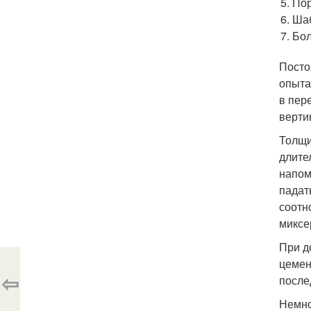
Пор
Шаб
Бол
Посто
опыта
в пер
верти
Толщи
длите
напом
падат
соотн
миксе
При д
цемен
⇦
после
Немно