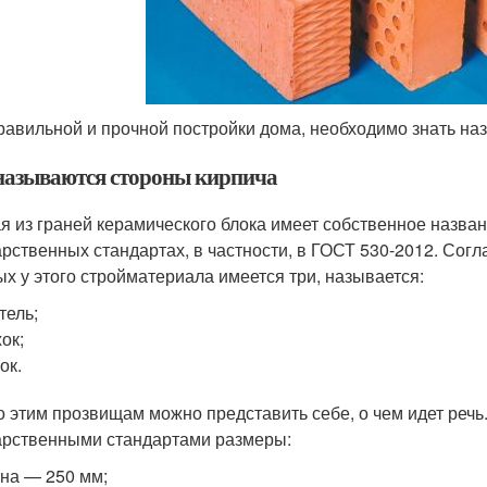
равильной и прочной постройки дома, необходимо знать наз
называются стороны кирпича
я из граней керамического блока имеет собственное назва
арственных стандартах, в частности, в ГОСТ 530-2012. Согл
ых у этого стройматериала имеется три, называется:
тель;
ок;
ок.
о этим прозвищам можно представить себе, о чем идет речь
арственными стандартами размеры:
на — 250 мм;