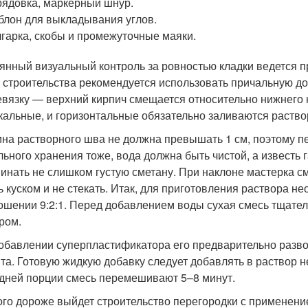
ядовка, маркерный шнур.
лон для выкладывания углов.
гарка, скобы и промежуточные маяки.
янный визуальный контроль за ровностью кладки ведется п
 строительства рекомендуется использовать причальную до
евязку — верхний кирпич смещается относительно нижнего н
кальные, и горизонтальные обязательно заливаются раство
на растворного шва не должна превышать 1 см, поэтому пе
льного хранения тоже, вода должна быть чистой, а известь
инать не слишком густую сметану. При наклоне мастерка см
ь куском и не стекать. Итак, для приготовления раствора н
ошении 9:2:1. Перед добавлением воды сухая смесь тщате
ром.
обавлении суперпластификатора его предварительно разво
та. Готовую жидкую добавку следует добавлять в раствор
дней порции смесь перемешивают 5–8 минут.
го дороже выйдет строительство перегородки с применение