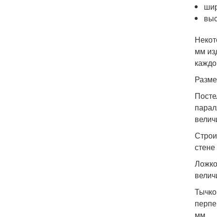
шир
выс
Некот
мм из
каждо
Разме
Посте
парал
велич
Строи
стене
Ложко
велич
Тычко
перпе
мм.