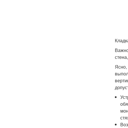
Кладк
Важно
стена
Ясно,
выпол
верти
допус
Уст
обя
мон
стя
Воз