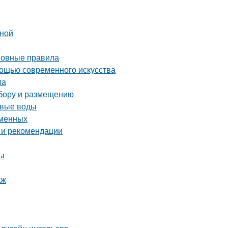
иной
и
сновные правила
мощью современного искусства
ла
ыбору и размещению
овые воды
еменных
 и рекомендации
ты
аж