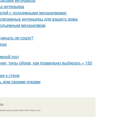
 дизайн интерьера
на интерьера
ватей с подъемными механизмами:
склюзивные интерьеры для вашего дома
 подъемным механизмом
ачинать ли сразу?
енах
ивной пол
ие, типы обоев, как правильно выбирать + 150
ия к стене
ь дом своими руками
язь
решено при указании обратной гиперссылки.