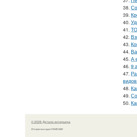
37.
Пе
38.
Со
39.
Кр
40.
Уд
41.
ТО
42.
Вз
43.
Ко
44.
Ва
45.
А 
46.
9 
47.
Ра
видов
48.
Ка
49.
Со
50.
Ка
© 2026 Детали интерьера
Интересные идеи Handmade!