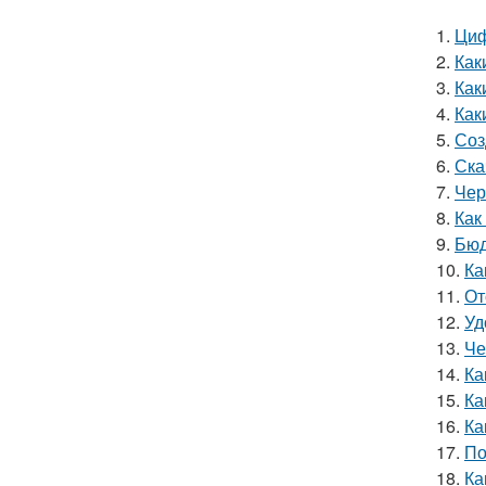
1.
Циф
2.
Как
3.
Как
4.
Как
5.
Соз
6.
Ска
7.
Чер
8.
Как
9.
Бюд
10.
Ка
11.
От
12.
Уд
13.
Че
14.
Ка
15.
Ка
16.
Ка
17.
По
18.
Ка