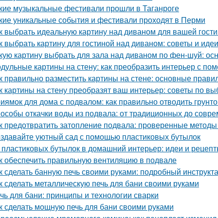
кие музыкальные фестивали прошли в Таганроге
кие уникальные события и фестивали проходят в Перми
к выбрать идеальную картину над диваном для вашей гост
к выбрать картину для гостиной над диваном: советы и иде
кую картину выбрать для зала над диваном по фен-шуй: о
дульные картины на стену: как преобразить интерьер с по
к правильно разместить картины на стене: основные прави
к картины на стену преобразят ваш интерьер: советы по в
иямок для дома с подвалом: как правильно отводить грунт
особы откачки воды из подвала: от традиционных до совр
к предотвратить затопление подвала: проверенные методы
здавайте уютный сад с помощью пластиковых бутылок
 пластиковых бутылок в домашний интерьер: идеи и рецеп
к обеспечить правильную вентиляцию в подвале
к сделать банную печь своими руками: подробный инструкт
к сделать металлическую печь для бани своими руками
чь для бани: принципы и технологии сварки
к сделать мощную печь для бани своими руками