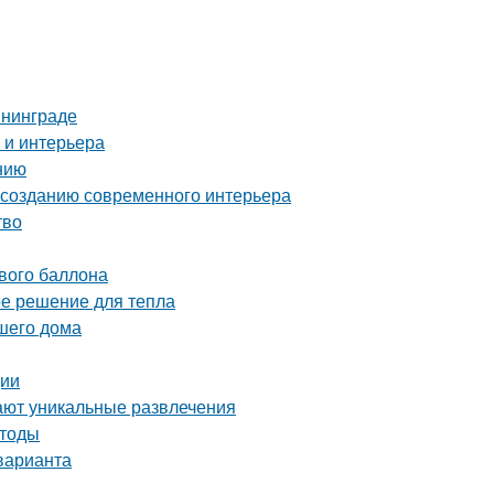
ининграде
 и интерьера
нию
о созданию современного интерьера
тво
ового баллона
ое решение для тепла
ашего дома
ции
ают уникальные развлечения
етоды
варианта