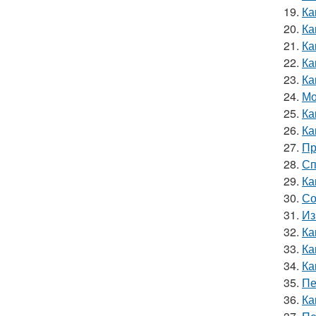
19.
Ка
20.
Ка
21.
Ка
22.
Ка
23.
Ка
24.
Мо
25.
Ка
26.
Ка
27.
Пр
28.
Сп
29.
Ка
30.
Со
31.
Из
32.
Ка
33.
Ка
34.
Ка
35.
Пе
36.
Ка