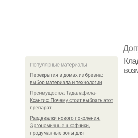
Доп
Кла
Популярные материалы
воз
Перекрытия в домах из бревна:
выбор материала и технологии
Преимущества Тадалафила-
Ксантис: Почему стоит выбрать этот
препарат
Раздевалки нового поколения.
Эргономичные шкафчики,
продуманные зоны для