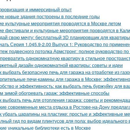
ровизация и иммерсивный опыт
ие новые здания построены в последние годы
ие культурные мероприятия проводятся в Москве летом
ие фестивали и культурные мероприятия проводятся в Кал
дай свою мечту: бесплатный 3D планировщик для квартиры
чать Серия 1.045.9-2.00 Выпуск 1: Руководство по примене
теж подвесного потолка Армстронг: полное руководство п
 превратить однокомнатную квартиру в стильное пространс
жетный дизайн однокомнатной квартиры: советы и идеи
к выбрать безопасную печь для гаража на отработке из газ
опительные печи-камины для гаража в Москве: эффективн
обство и эффективность: как выбрать печь буржуйку для в
м зимой обогревать гараж: эффективные способы
к выбрать печь для отопления гаража: советы и рекоменда
кие современные места отдыха в Ростове-на-Дону предлаг
к убрать царапины на пластике: простые и эффективные м
лный гид по видам плинтусов для пола: выбор идеального 
кие уникальные библиотеки есть в Москве