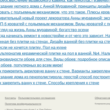
реосмысление мраморного камина: как пенопласт изменил
здание уютного дома с Анной Муравиной: принципы дизай
овать с подъемным механизмом, что это такое. Плюсы кро
ивительный новый проект декоратора Анны муравиной: эк
П-5 кроватей с подьемным механизмом. Виды кроватей с
гляд на жизнь Анны муравиной: богатство осени
гда начинать ремонт в новостройке и от чего это зависит. Н
нная без плитки на стенах. Дизайн ванной без плитки на ст
если не хочется плитку. Пол на кухне
альтернатив керамической плитке на пол в ванной. №4. Нал
зновидности обоев для стен. Виды обоев: подробное описан
 обоев, популярных во всем мире!
к прикрепить акриловую ванну к стене. Варианты закреплен
здание дома из пенополистирола: простой способ построит
к закрепить ванну к стене. Способы крепления к стене
Контакты
Пользовательское соглашение
Обратная св
Политика конфидециальности
Копирование раз
г. Москва, Довженко улица 4 корп.1, м. Парк Победы