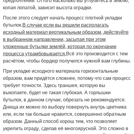
предпочтений. Оттого насколько вы углубитесь в землю,
копая лопатой, зависит высота оградки.
После этого следует начать процесс плотной укладки
бутылок.
В случае если вы решили располагать
исходный материал вертикальным образом, действуйте
в выбранном направлении, засыпая при этом
уложенные бутылки землёй, которая по окончании
процесса утрамбовывается.
Всё это производится с тем
расчётом, чтобы бордюр получился нужной вам глубины.
При укладке исходного материала горизонтальным
образом, вам придётся сложнее, потому что сам процесс
требует точности. Здесь траншея, которую вы
выкопаете, будет не такая глубокая. А горлышки
бутылок, в данном случае, обрезать не рекомендуется.
Днища их можно по выбору повернуть внутрь цветника
или, если так больше нравится, совершенно обратным
образом. Данный способ хорош тем, что позволяет
укрепить ограду, сделав её многоярусной. Это сложно в