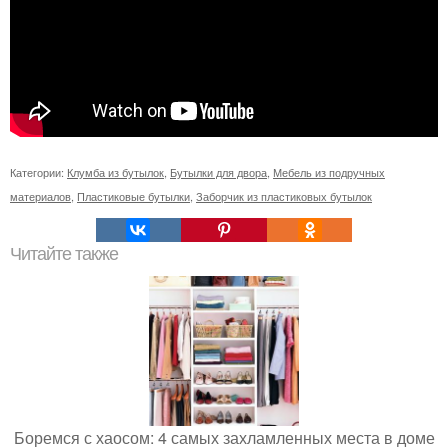
Категории:
Клумба из бутылок
,
Бутылки для двора
,
Мебель из подручных
материалов
,
Пластиковые бутылки
,
Заборчик из пластиковых бутылок
Читайте также
Боремся с хаосом: 4 самых захламленных места в доме