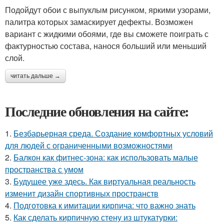
Подойдут обои с выпуклым рисунком, яркими узорами,
палитра которых замаскирует дефекты. Возможен
вариант с жидкими обоями, где вы сможете поиграть с
фактурностью состава, нанося больший или меньший
слой.
читать дальше →
Последние обновления на сайте:
1.
Безбарьерная среда. Создание комфортных условий
для людей с ограниченными возможностями
2.
Балкон как фитнес-зона: как использовать малые
пространства с умом
3.
Будущее уже здесь. Как виртуальная реальность
изменит дизайн спортивных пространств
4.
Подготовка к имитации кирпича: что важно знать
5.
Как сделать кирпичную стену из штукатурки: