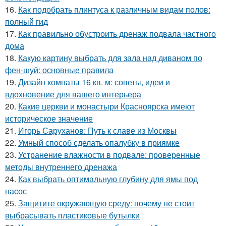
16.
Как подобрать плинтуса к различным видам полов:
полный гид
17.
Как правильно обустроить дренаж подвала частного
дома
18.
Какую картину выбрать для зала над диваном по
фен-шуй: основные правила
19.
Дизайн комнаты 16 кв. м: советы, идеи и
вдохновение для вашего интерьера
20.
Какие церкви и монастыри Красноярска имеют
историческое значение
21.
Игорь Саруханов: Путь к славе из Москвы
22.
Умный способ сделать опалубку в приямке
23.
Устранение влажности в подвале: проверенные
методы внутреннего дренажа
24.
Как выбрать оптимальную глубину для ямы под
насос
25.
Защитите окружающую среду: почему не стоит
выбрасывать пластиковые бутылки