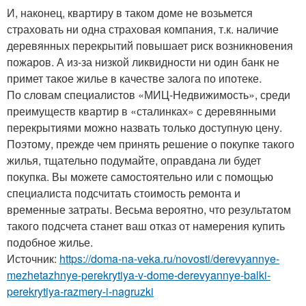
И, наконец, квартиру в таком доме не возьмется
страховать ни одна страховая компания, т.к. наличие
деревянных перекрытий повышает риск возникновения
пожаров. А из-за низкой ликвидности ни один банк не
примет такое жилье в качестве залога по ипотеке.
По словам специалистов «МИЦ-Недвижимость», среди
преимуществ квартир в «сталинках» с деревянными
перекрытиями можно назвать только доступную цену.
Поэтому, прежде чем принять решение о покупке такого
жилья, тщательно подумайте, оправдана ли будет
покупка. Вы можете самостоятельно или с помощью
специалиста подсчитать стоимость ремонта и
временные затраты. Весьма вероятно, что результатом
такого подсчета станет ваш отказ от намерения купить
подобное жилье.
Источник:
https://doma-na-veka.ru/novosti/derevyannye-
mezhetazhnye-perekrytiya-v-dome-derevyannye-balki-
perekrytiya-razmery-i-nagruzki