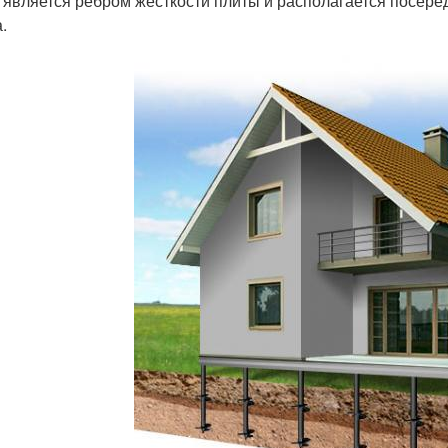
 является ребром жесткости плиты и располагается посере
.