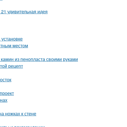
 21 удивительная идея
и установке
ютным местом
 камин из пенопласта своими руками
стой рецепт
мосток
 проект
енах
на ножках к стене