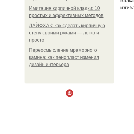
Балка
изгиба
Имитация кирпичной кладки: 10
простых и эффективных методов
ЛАЙФХАК: как сделать кирпичную
стену своими руками — легко и
просто
Переосмысление мраморного
камина: как пенопласт изменил
дизайн интерьера