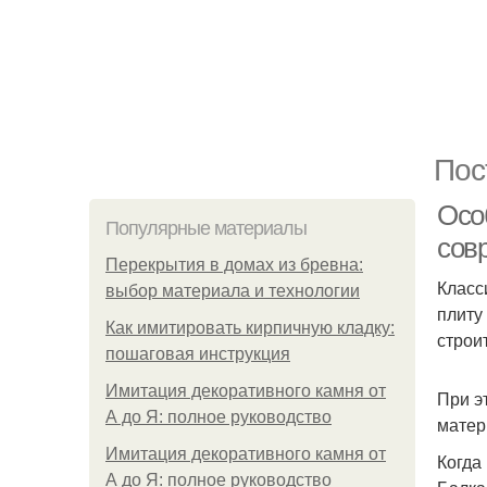
Пос
Осо
Популярные материалы
сов
Перекрытия в домах из бревна:
Класс
выбор материала и технологии
плиту
Как имитировать кирпичную кладку:
строи
пошаговая инструкция
Имитация декоративного камня от
При э
А до Я: полное руководство
матер
Имитация декоративного камня от
Когда
А до Я: полное руководство