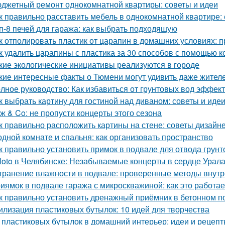
джетный ремонт однокомнатной квартиры: советы и идеи
к правильно расставить мебель в однокомнатной квартире:
п-8 печей для гаража: как выбрать подходящую
к отполировать пластик от царапин в домашних условиях:
к удалить царапины с пластика за 30 способов с помощью к
кие экологические инициативы реализуются в городе
кие интересные факты о Тюмени могут удивить даже жител
лное руководство: Как избавиться от грунтовых вод эффек
к выбрать картину для гостиной над диваном: советы и иде
ж & Co: не пропусти концерты этого сезона
к правильно расположить картины на стене: советы дизайн
одной комнате и спальня: как организовать пространство
к правильно установить примок в подвале для отвода грун
loto в Челябинске: Незабываемые концерты в сердце Урал
транение влажности в подвале: проверенные методы внут
иямок в подвале гаража с микроскважиной: как это работае
к правильно установить дренажный приёмник в бетонном п
илизация пластиковых бутылок: 10 идей для творчества
 пластиковых бутылок в домашний интерьер: идеи и рецеп