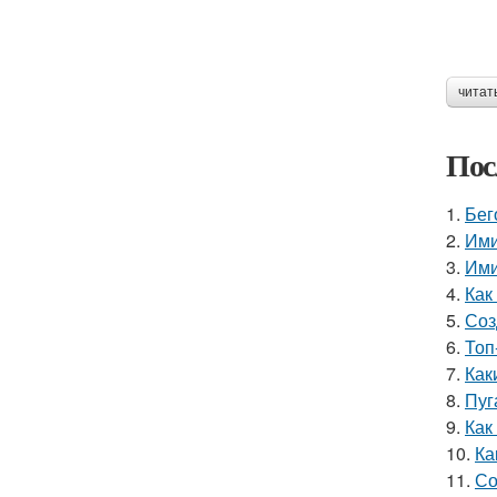
читат
Пос
1.
Бег
2.
Ими
3.
Ими
4.
Как
5.
Соз
6.
Топ
7.
Как
8.
Пуг
9.
Как
10.
Ка
11.
Со