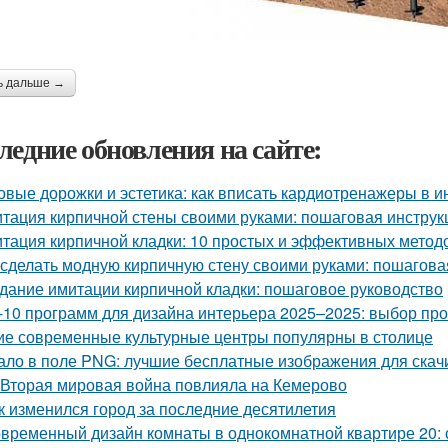
ь дальше →
ледние обновления на сайте:
овые дорожки и эстетика: как вписать кардиотренажеры в и
тация кирпичной стены своими руками: пошаговая инструк
тация кирпичной кладки: 10 простых и эффективных метод
 сделать модную кирпичную стену своими руками: пошагова
дание имитации кирпичной кладки: пошаговое руководство
-10 программ для дизайна интерьера 2025–2025: выбор п
ие современные культурные центры популярны в столице
ало в поле PNG: лучшие бесплатные изображения для скач
 Вторая мировая война повлияла на Кемерово
к изменился город за последние десятилетия
временный дизайн комнаты в однокомнатной квартире 20: с