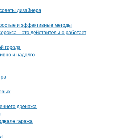
 советы дизайнера
 простые и эффективные методы
серокса – это действительно работает
ей города
тивно и надолго
и
ера
товых
а
реннего дренажа
т
одвале гаража
ты