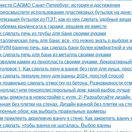
кестр CAGMO Санкт-Петербург: история и достижения
реосмыслите использование пластиковых бутылок на даче:
илизация бутылок из ПЭТ: как из них сделать удобные вещи
облема конденсата в гараже: решаем ее вместе
к сделать печь из трубы для бани своими руками
таллическая печь для бани: все, что нужно знать о выборе 
РИМ банную печь: как сделать бани более комфортной и у
к сделать печь для бани из металла своими руками
зводим камин из пенопласта своими руками. Декоративный
головок 1: Как сделать пену в ванне без геля для душа: про
к сделать твердую пену для ванны 2024: простой способ
к правильно сделать отмостку из бетона. Разновидности от
нопласт или пенополистирольный дом: какой выбор лучше
апы ремонта в новостройке с нуля. 2) Разработайте дизайн
нная без плитки на стенах. Дизайн ванной без плитки на ст
лонные обои: как выбрать правильные размеры
м приклеить акриловую ванну к стене. Как закрепить ванну 
к сделать, чтобы ванна не шаталась. Выбор ванны