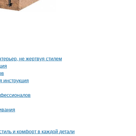
нтерьер, не жертвуя стилем
ция
ов
я инструкция
рофессионалов
ивания
тиль и комфорт в каждой детали