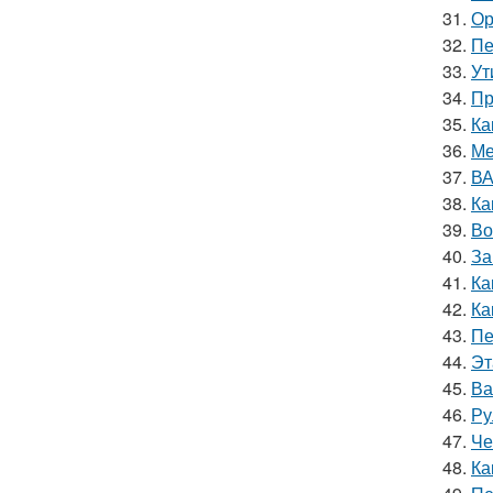
31.
Ор
32.
Пе
33.
Ут
34.
Пр
35.
Ка
36.
Ме
37.
ВА
38.
Ка
39.
Во
40.
За
41.
Ка
42.
Ка
43.
Пе
44.
Эт
45.
Ва
46.
Ру
47.
Че
48.
Ка