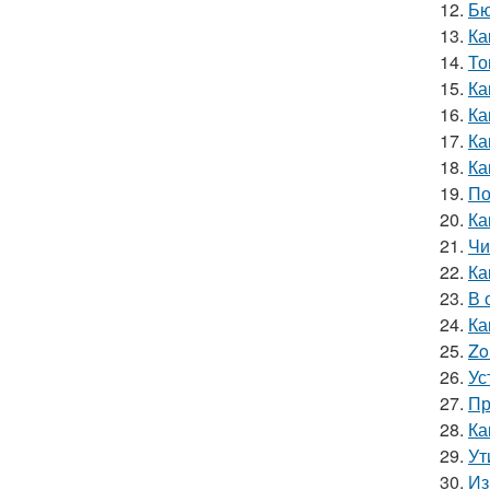
12.
Бю
13.
Ка
14.
То
15.
Ка
16.
Ка
17.
Ка
18.
Ка
19.
По
20.
Ка
21.
Чи
22.
Ка
23.
В 
24.
Ка
25.
Zo
26.
Ус
27.
Пр
28.
Ка
29.
Ут
30.
Из