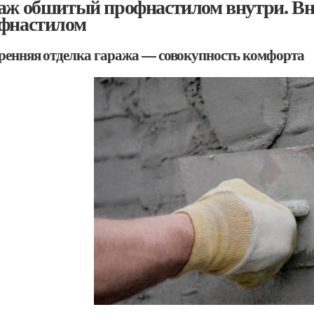
аж обшитый профнастилом внутри. Вн
фнастилом
ренняя отделка гаража — совокупность комфорта