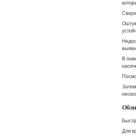
котор
Сверх
Оштук
устой
Недос
выяви
В пом
насеч
Посмо
Затем
неско
Обли
Быстр
Для к