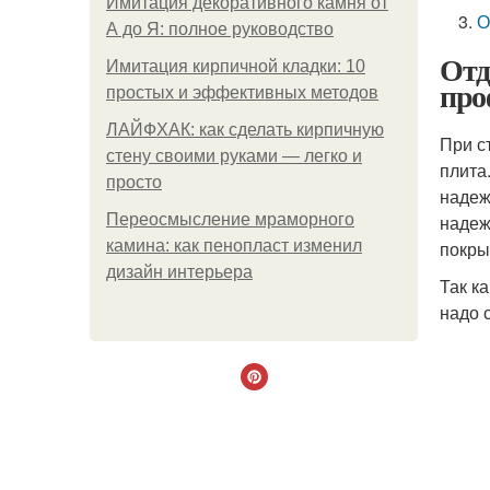
Имитация декоративного камня от
О
А до Я: полное руководство
Отд
Имитация кирпичной кладки: 10
про
простых и эффективных методов
ЛАЙФХАК: как сделать кирпичную
При с
стену своими руками — легко и
плита
просто
надеж
Переосмысление мраморного
надеж
камина: как пенопласт изменил
покры
дизайн интерьера
Так к
надо 