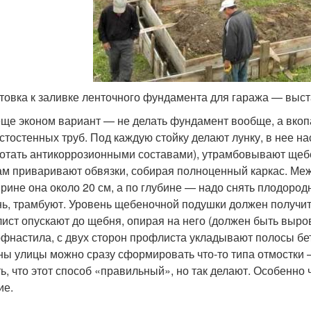
товка к заливке ленточного фундамента для гаража — выс
еще эконом вариант — не делать фундамент вообще, а вкопат
лстостенных труб. Под каждую стойку делают лунку, в нее н
отать антикоррозионными составами), утрамбовывают щебен
ам приваривают обвязки, собирая полноценный каркас. Ме
рине она около 20 см, а по глубине — надо снять плодород
ь, трамбуют. Уровень щебеночной подушки должен получит
ист опускают до щебня, опирая на него (должен быть выров
офнастила, с двух сторон профлиста укладывают полосы бе
ны улицы можно сразу сформировать что-то типа отмостки 
ть, что этот способ «правильный», но так делают. Особенно
ие.