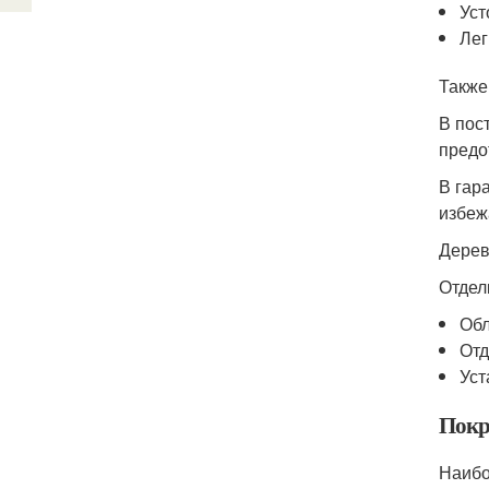
Уст
Лег
Также
В пос
предо
В гар
избеж
Дерев
Отдел
Обл
Отд
Уст
Покр
Наибо