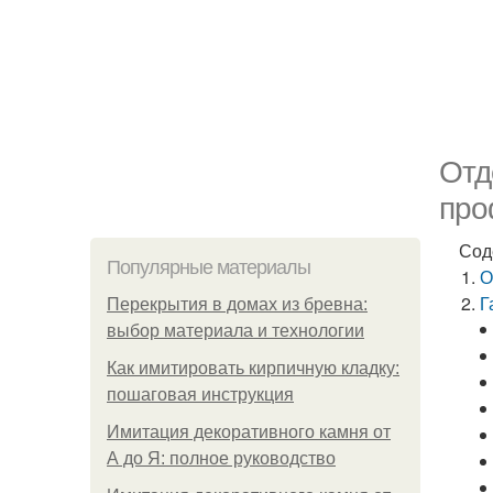
Отд
про
Сод
Популярные материалы
О
Г
Перекрытия в домах из бревна:
выбор материала и технологии
Как имитировать кирпичную кладку:
пошаговая инструкция
Имитация декоративного камня от
А до Я: полное руководство