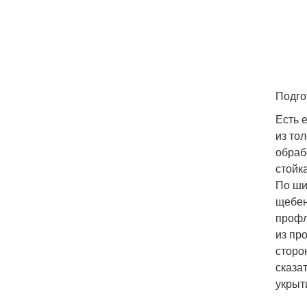
Подго
Есть 
из то
обраб
стойк
По ши
щебен
профл
из пр
сторо
сказа
укрыт