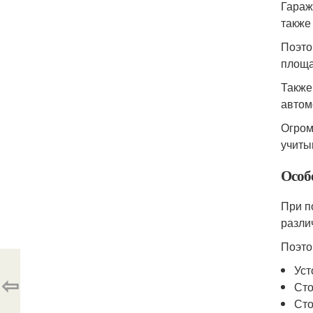
Гараж
также
Поэто
площа
Также
автом
Огром
учиты
Особ
При п
разли
Поэто
Уст
⇦
Сто
Сто