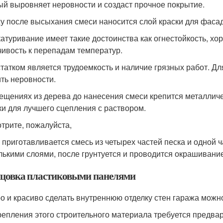
ый выровняет неровности и создаст прочное покрытие.
у после высыхания смеси наносится слой краски для фаса
атуривание имеет такие достоинства как огнестойкость, х
чивость к перепадам температур.
татком является трудоемкость и наличие грязных работ. Дл
ть неровности.
ещениях из дерева до нанесения смеси крепится металличес
ки для лучшего сцепления с раствором.
трите, пожалуйста,
 приготавливается смесь из четырех частей песка и одной 
лькими слоями, после грунтуется и проводится окрашивание
цовка пластиковыми панелями
о и красиво сделать внутреннюю отделку стен гаража можно
репления этого строительного материала требуется предва