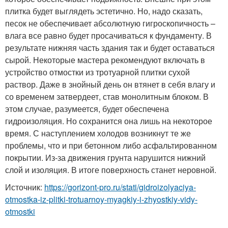
плитка будет выглядеть эстетично. Но, надо сказать,
песок не обеспечивает абсолютную гигроскопичность –
влага все равно будет просачиваться к фундаменту. В
результате нижняя часть здания так и будет оставаться
сырой. Некоторые мастера рекомендуют включать в
устройство отмостки из тротуарной плитки сухой
раствор. Даже в знойный день он втянет в себя влагу и
со временем затвердеет, став монолитным блоком. В
этом случае, разумеется, будет обеспечена
гидроизоляция. Но сохранится она лишь на некоторое
время. С наступлением холодов возникнут те же
проблемы, что и при бетонном либо асфальтированном
покрытии. Из-за движения грунта нарушится нижний
слой и изоляция. В итоге поверхность станет неровной.
Источник:
https://gorizont-pro.ru/stati/gidroizolyaciya-
otmostka-iz-plitki-trotuarnoy-myagkiy-i-zhyostkiy-vidy-
otmostki