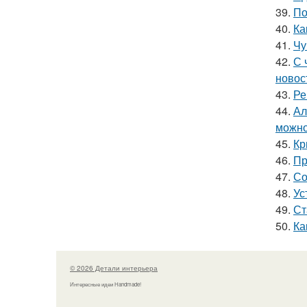
39.
По
40.
Ка
41.
Чу
42.
С 
новос
43.
Ре
44.
Ал
можно
45.
Кр
46.
Пр
47.
Со
48.
Ус
49.
Ст
50.
Ка
© 2026 Детали интерьера
Интересные идеи Handmade!