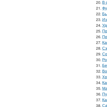
20.
В 
21.
Фу
22.
Бы
23.
Из
24.
Уд
25.
Пр
26.
Пр
27.
Ка
28.
Сэ
29.
Со
30.
Ро
31.
Бе
32.
Во
33.
Хр
34.
Ка
35.
Ма
36.
Пу
37.
Ка
38.
Сд