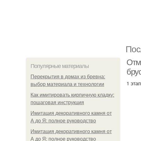
Пос
Отм
Популярные материалы
бру
Перекрытия в домах из бревна:
1 эта
выбор материала и технологии
Как имитировать кирпичную кладку:
пошаговая инструкция
Имитация декоративного камня от
А до Я: полное руководство
Имитация декоративного камня от
А до Я: полное руководство