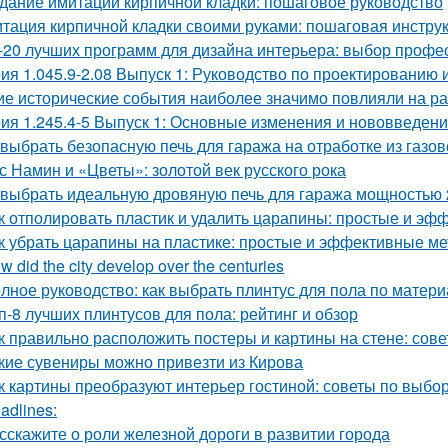
дание имитации кирпичной кладки: пошаговое руководство
тация кирпичной кладки своими руками: пошаговая инстру
-20 лучших программ для дизайна интерьера: выбор профе
ия 1.045.9-2.08 Выпуск 1: Руководство по проектированию 
ие исторические события наиболее значимо повлияли на р
ия 1.245.4-5 Выпуск 1: Основные изменения и нововведен
 выбрать безопасную печь для гаража на отработке из газо
с Намин и «Цветы»: золотой век русского рока
 выбрать идеальную дровяную печь для гаража мощностью 
к отполировать пластик и удалить царапины: простые и э
к убрать царапины на пластике: простые и эффективные м
w did the city develop over the centuries
лное руководство: как выбрать плинтус для пола по матери
п-8 лучших плинтусов для пола: рейтинг и обзор
к правильно расположить постеры и картины на стене: сов
кие сувениры можно привезти из Кирова
к картины преобразуют интерьер гостиной: советы по выб
adlines:
сскажите о роли железной дороги в развитии города