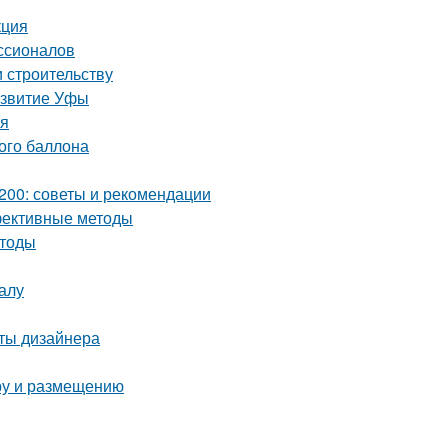
кция
ссионалов
и строительству
азвитие Уфы
ия
вого баллона
200: советы и рекомендации
ффективные методы
етоды
алу
еты дизайнера
ору и размещению