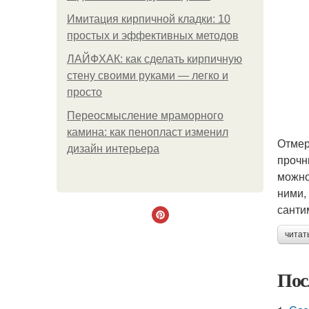
Имитация кирпичной кладки: 10
простых и эффективных методов
ЛАЙФХАК: как сделать кирпичную
стену своими руками — легко и
просто
Переосмысление мраморного
камина: как пенопласт изменил
Отмер
дизайн интерьера
прочн
можно
ними,
санти
читат
Пос