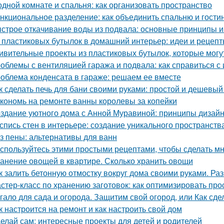
одной комнате и спальня: как организовать пространство
нкциональное разделение: как объединить спальню и гости
строе откачивание воды из подвала: основные принципы 
 пластиковых бутылок в домашний интерьер: идеи и рецеп
ивительные проекты из пластиковых бутылок, которые могу
облемы с вентиляцией гаража и подвала: как справиться с
облема конденсата в гараже: решаем ее вместе
к сделать печь для бани своими руками: простой и дешевый
кономь на ремонте ванны королевы за копейки
здание уютного дома с Анной Муравиной: принципы дизай
спись стен в интерьере: создание уникального пространств
з пены: альтернативы для ванн
спользуйтесь этими простыми рецептами, чтобы сделать м
анение овощей в квартире. Сколько хранить овощи
к залить бетонную отмостку вокруг дома своими руками. Ра
стер-класс по хранению заготовок: как оптимизировать про
гало для сада и огорода. Защитим свой огород, или Как сде
к настроится на ремонт и как настроить свой дом
елай сам: интересные проекты для детей и родителей