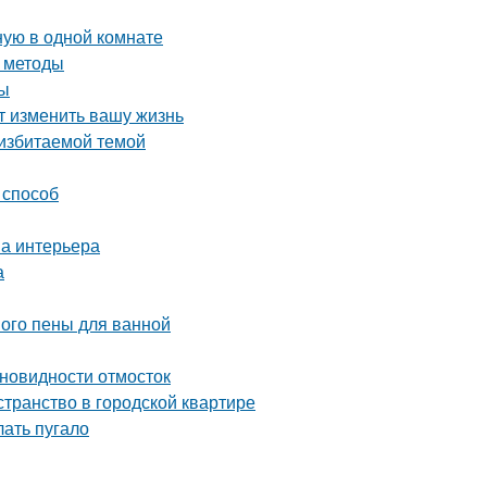
ную в одной комнате
и методы
ты
т изменить вашу жизнь
 избитаемой темой
 способ
на интерьера
а
ного пены для ванной
зновидности отмосток
странство в городской квартире
лать пугало