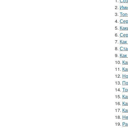
1.
Соз
2.
Ими
3.
Топ
4.
Сер
5.
Как
6.
Сер
7.
Как
8.
Ста
9.
Как
10.
Ка
11.
Ка
12.
Ho
13.
По
14.
То
15.
Ка
16.
Ка
17.
Ка
18.
He
19.
Ра