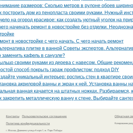
нимание размеров: Сколько метров в рулоне обоев ширино
к построить дом из пенопласта своими руками. Нужный инс
чело на огород красивое: как создать уютный уголок на при
чего начинать ремонт в новостройке без отделки. Неодноз
тройке
монт в новостройке с чего начать. С чего начать ремонт
ьтернатива плитке в ванной Советы экспертов. Альтернати
 заменить кафель в санузле?
ыльцо своими руками из дерева с навесом. Общие рекоме
остой способ покрыть гараж профлистом: подход DIY
здайте уникальный интерьер: роспись стен в квартире сво
тановка акриловой ванны и экран к ней. Установка ванны на
альная ванная качается на штатных ножках. Разбираемся, к
к закрепить металлическую ванну к стене. Выбирайте санте
Контакты
Пользовательское соглашение
Обратная св
Политика конфидециальности
Копирование раз
г. Москва, Довженко улица 4 корп.1, м. Парк Победы