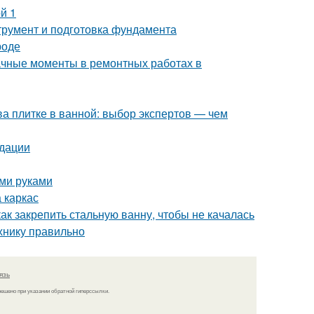
й 1
трумент и подготовка фундамента
роде
начные моменты в ремонтных работах в
ва плитке в ванной: выбор экспертов — чем
ндации
ими руками
 каркас
ак закрепить стальную ванну, чтобы не качалась
хнику правильно
язь
решено при указании обратной гиперссылки.