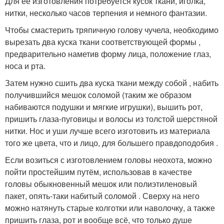
Для её изготовления потребуется кусок ткани, иголка,
нитки, несколько часов терпения и немного фантазии.
Чтобы смастерить тряпичную голову чучела, необходимо
вырезать два куска ткани соответствующей формы ,
предварительно наметив форму лица, положение глаз,
носа и рта.
Затем нужно сшить два куска ткани между собой , набить
получившийся мешок соломой (таким же образом
набиваются подушки и мягкие игрушки), вышить рот,
пришить глаза-пуговицы и волосы из толстой шерстяной
нитки. Нос и уши лучше всего изготовить из материала
того же цвета, что и лицо, для большего правдоподобия .
Если возиться с изготовлением головы неохота, можно
пойти простейшим путём, использовав в качестве
головы обыкновенный мешок или полиэтиленовый
пакет, опять-таки набитый соломой . Сверху на него
можно натянуть старые колготки или наволочку, а также
пришить глаза, рот и вообще всё, что только душе