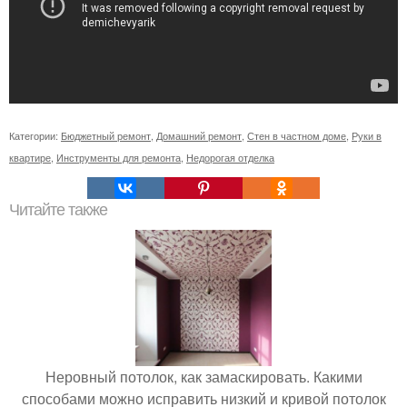
Категории:
Бюджетный ремонт
,
Домашний ремонт
,
Стен в частном доме
,
Руки в
квартире
,
Инструменты для ремонта
,
Недорогая отделка
Читайте также
Неровный потолок, как замаскировать. Какими
способами можно исправить низкий и кривой потолок