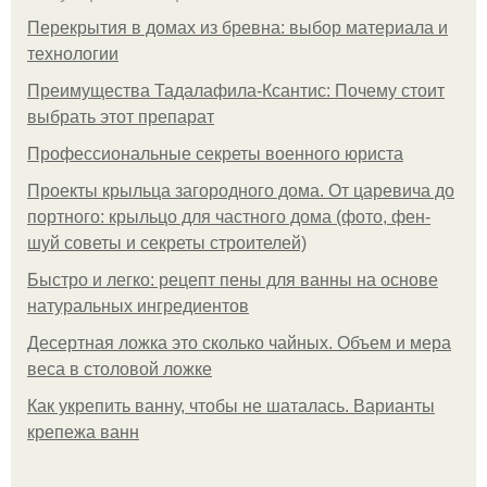
Перекрытия в домах из бревна: выбор материала и
технологии
Преимущества Тадалафила-Ксантис: Почему стоит
выбрать этот препарат
Профессиональные секреты военного юриста
Проекты крыльца загородного дома. От царевича до
портного: крыльцо для частного дома (фото, фен-
шуй советы и секреты строителей)
Быстро и легко: рецепт пены для ванны на основе
натуральных ингредиентов
Десертная ложка это сколько чайных. Объем и мера
веса в столовой ложке
Как укрепить ванну, чтобы не шаталась. Варианты
крепежа ванн