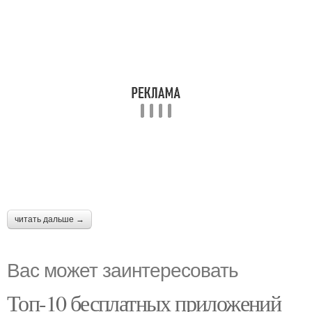
читать дальше →
Вас может заинтересовать
Топ-10 бесплатных приложений