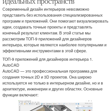
идеальных пространств
Современный дизайн интерьеров невозможно
представить без использования специализированных
программ и приложений. Они помогают визуализировать
идеи, создавать точные проекты и представлять
конечный результат клиентам. В этой статье мы
рассмотрим ТОП-9 приложений для дизайнеров
интерьера, которые являются наиболее популярными и
эффективными инструментами в этой сфере.
ТОП-9 приложений для дизайнеров интерьера 1.
AutoCAD
AutoCAD — это профессиональная программа для
создания точных 2D и 3D проектов. Она широко
используется не только в интерьерном дизайне, но и в
архитектуре, инженерии и других областях. Основные
функции включают: