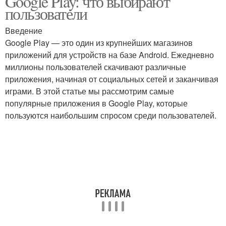
Google Play: что выбирают
пользователи
Введение
Google Play — это один из крупнейших магазинов
приложений для устройств на базе Android. Ежедневно
миллионы пользователей скачивают различные
приложения, начиная от социальных сетей и заканчивая
играми. В этой статье мы рассмотрим самые
популярные приложения в Google Play, которые
пользуются наибольшим спросом среди пользователей.