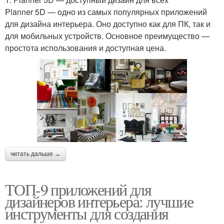
Planner 5D — одно из самых популярных приложений
для дизайна интерьера. Оно доступно как для ПК, так и
для мобильных устройств. Основное преимущество —
простота использования и доступная цена.
читать дальше →
ТОП-9 приложений для
дизайнеров интерьера: лучшие
инструменты для создания