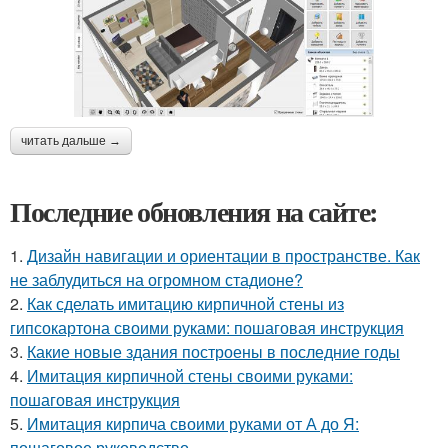
читать дальше →
Последние обновления на сайте:
1.
Дизайн навигации и ориентации в пространстве. Как
не заблудиться на огромном стадионе?
2.
Как сделать имитацию кирпичной стены из
гипсокартона своими руками: пошаговая инструкция
3.
Какие новые здания построены в последние годы
4.
Имитация кирпичной стены своими руками:
пошаговая инструкция
5.
Имитация кирпича своими руками от А до Я:
пошаговое руководство