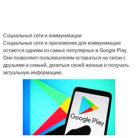
Социальные сети и коммуникации
Социальные сети и приложения для коммуникации
остаются одними из самых популярных в Google Play.
Они позволяют пользователям оставаться на связи с
друзьями и семьей, делиться своей жизнью и получать
актуальную информацию.