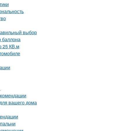
тики
ональность
тво
правильный выбор
о баллона
о 25 КВ.м
втомобиле
дации
а
екомендации
 для вашего дома
мендации
спальни
 помещении