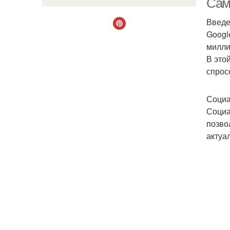
Сам
Введ
Googl
милли
В это
спрос
Социа
Социа
позво
актуа