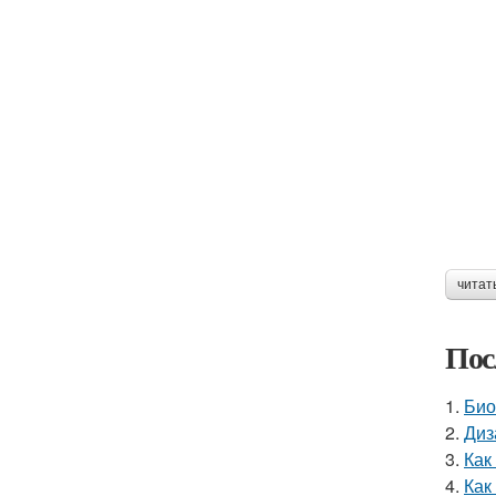
читат
Пос
1.
Био
2.
Диз
3.
Как
4.
Как