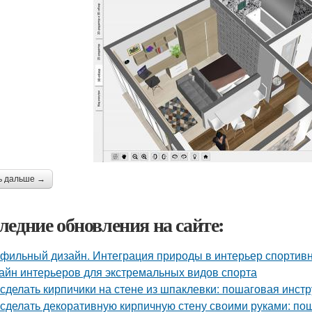
ь дальше →
ледние обновления на сайте:
фильный дизайн. Интеграция природы в интерьер спортив
айн интерьеров для экстремальных видов спорта
 сделать кирпичики на стене из шпаклевки: пошаговая инст
 сделать декоративную кирпичную стену своими руками: по