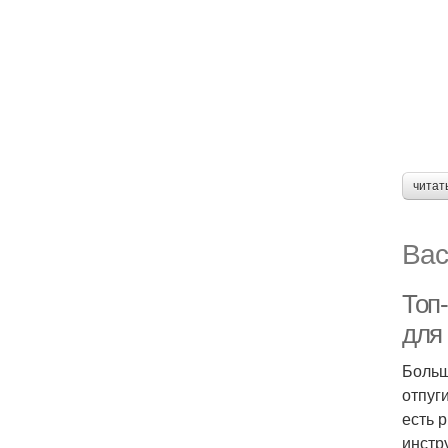
читат
Вас
Топ
для
Больш
отпуг
есть 
инстр