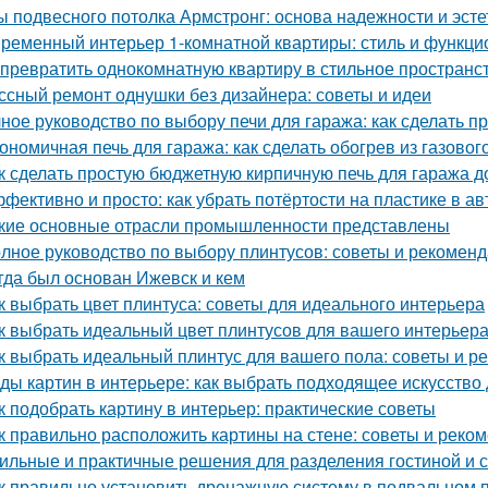
ы подвесного потолка Армстронг: основа надежности и эсте
ременный интерьер 1-комнатной квартиры: стиль и функци
 превратить однокомнатную квартиру в стильное пространс
ссный ремонт однушки без дизайнера: советы и идеи
ное руководство по выбору печи для гаража: как сделать 
ономичная печь для гаража: как сделать обогрев из газовог
к сделать простую бюджетную кирпичную печь для гаража д
фективно и просто: как убрать потёртости на пластике в а
кие основные отрасли промышленности представлены
лное руководство по выбору плинтусов: советы и рекомен
гда был основан Ижевск и кем
к выбрать цвет плинтуса: советы для идеального интерьера
к выбрать идеальный цвет плинтусов для вашего интерьер
к выбрать идеальный плинтус для вашего пола: советы и р
ды картин в интерьере: как выбрать подходящее искусство
к подобрать картину в интерьер: практические советы
к правильно расположить картины на стене: советы и реко
ильные и практичные решения для разделения гостиной и 
к правильно установить дренажную систему в подвальном