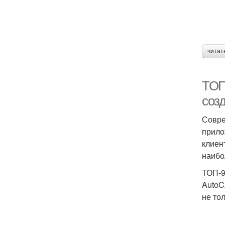
читат
ТОП
соз
Совре
прило
клиен
наибо
ТОП-9
AutoC
не то