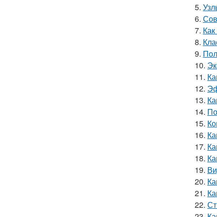
5.
Узл
6.
Сов
7.
Как
8.
Кла
9.
Пол
10.
Эк
11.
Ка
12.
Эф
13.
Ка
14.
По
15.
Ко
16.
Ка
17.
Ка
18.
Ка
19.
Ви
20.
Ка
21.
Ка
22.
Ст
23.
Ка