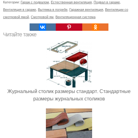
Категории:
Гараж с подвалом
,
Естественная вентиляция
,
Подвал в гараже
,
Вентиляция в гараже
,
Вытяжка в погребе
,
Гаражная вентиляция
,
Вентиляции со
смотровой ямой
,
Смотровой ям
,
Вентиляционная система
Читайте также
Журнальный столик размеры стандарт. Стандартные
размеры журнальных столиков