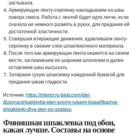
застывала.
Армирующую ленту-серпянку накладываем на швы
поверх смеси. Работа с лентой будет идти легче, если
сначала ее немного размять в руках, для придания ей
достаточной эластичности.
Совершая втирающие движения, вдавливаем ленту-
серпянку в свежие слои шпаклевочного материала.
После того как армирующая лента окажется на своем
месте, заглаживаем ее широким шпателем и далее
оставляем швы высыхать.
Затираем сухую шпаклевку наждачной бумагой для
придания швам гладкости.
Источник:
https://interior.ru-best.com/idei-
dizayna/shpaklevka-sten-svoimi-rukami-klassifikaciya-
shpaklevki-dlya-sten-po-sostavu
Финишная шпаклевка под обои,
какая лучше. Составы на основе