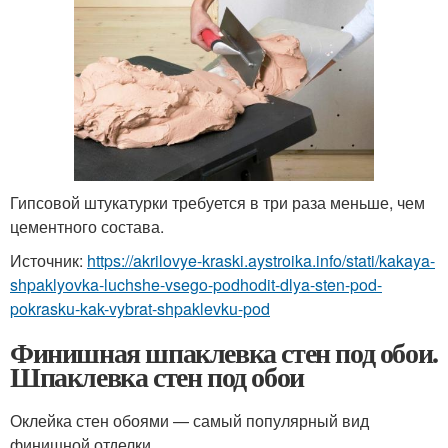
Гипсовой штукатурки требуется в три раза меньше, чем
цементного состава.
Источник:
https://akrilovye-kraski.aystroika.info/stati/kakaya-
shpaklyovka-luchshe-vsego-podhodit-dlya-sten-pod-
pokrasku-kak-vybrat-shpaklevku-pod
Финишная шпаклевка стен под обои.
Шпаклевка стен под обои
Оклейка стен обоями — самый популярный вид
финишной отделки.