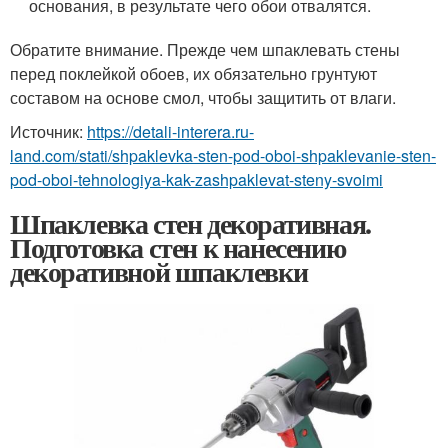
основания, в результате чего обои отвалятся.
Обратите внимание. Прежде чем шпаклевать стены
перед поклейкой обоев, их обязательно грунтуют
составом на основе смол, чтобы защитить от влаги.
Источник:
https://detali-interera.ru-
land.com/stati/shpaklevka-sten-pod-oboi-shpaklevanie-sten-
pod-oboi-tehnologiya-kak-zashpaklevat-steny-svoimi
Шпаклевка стен декоративная.
Подготовка стен к нанесению
декоративной шпаклевки