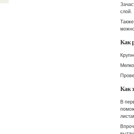
Зачас
слой.
Также
можно
Как 
Крупн
Мелкоз
Прове
Как 
В пер
помож
листа
Впроч
вытащ