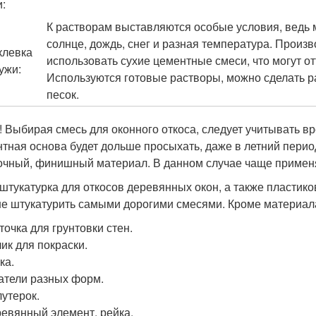
и:
К растворам выставляются особые условия, ведь м
солнце, дождь, снег и разная температура. Произ
левка
использовать сухие цементные смеси, что могут о
ужи:
Используются готовые растворы, можно сделать р
песок.
! Выбирая смесь для оконного откоса, следует учитывать вр
тная основа будет дольше просыхать, даже в летний перио
очный, финишный материал. В данном случае чаще применя
штукатурка для откосов деревянных окон, а также пластико
не штукатурить самыми дорогими смесями. Кроме материала
точка для грунтовки стен.
ик для покраски.
ка.
тели разных форм.
утерок.
евянный элемент, рейка.