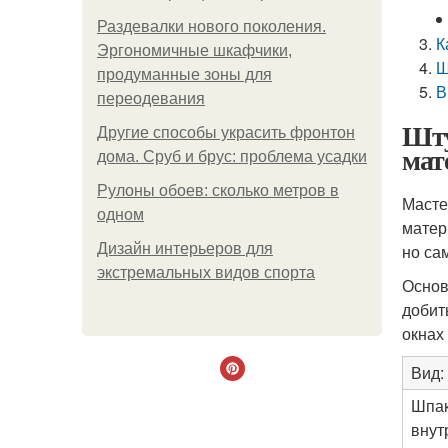
Раздевалки нового поколения.
К
Эргономичные шкафчики,
Ш
продуманные зоны для
В
переодевания
Шту
Другие способы украсить фронтон
мат
дома. Сруб и брус: проблема усадки
Рулоны обоев: сколько метров в
Масте
одном
матер
Дизайн интерьеров для
но са
экстремальных видов спорта
Основ
добит
окнах
Вид:
Шпак
внут