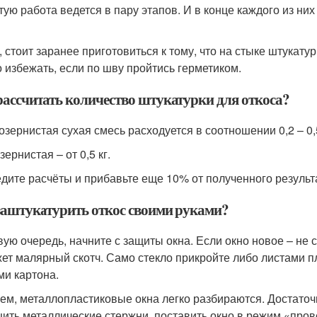
тую работа ведется в пару этапов. И в конце каждого из ни
, стоит заранее приготовиться к тому, что на стыке штукату
 избежать, если по шву пройтись герметиком.
рассчитать количество штукатурки для откоса?
озернистая сухая смесь расходуется в соотношении 0,2 – 0,5
ернистая – от 0,5 кг.
дите расчёты и прибавьте еще 10% от полученного результ
заштукатурить откос своими руками?
вую очередь, начните с защиты окна. Если окно новое – не 
ет малярный скотч. Само стекло прикройте либо листами пл
ми картона.
ем, металлопластиковые окна легко разбираются. Достаточ
ить металлические стержни, поставить окно в режим «прове