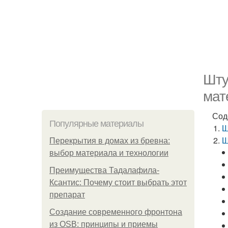
Шту
мат
Сод
Популярные материалы
Ш
Ш
Перекрытия в домах из бревна:
выбор материала и технологии
Преимущества Тадалафила-
Ксантис: Почему стоит выбрать этот
препарат
Создание современного фронтона
из OSB: принципы и приемы