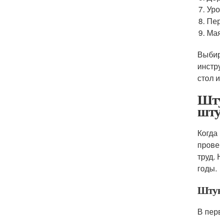
Уро
Пер
Мая
Выбир
инстр
стол и
Шту
шту
Когда
прове
труд.
годы.
Штук
В пер