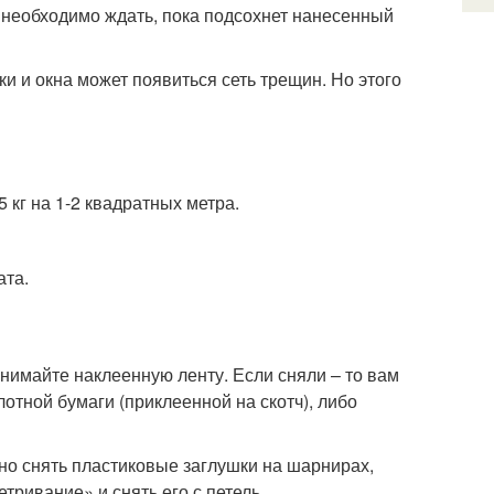
х необходимо ждать, пока подсохнет нанесенный
рки и окна может появиться сеть трещин. Но этого
 кг на 1-2 квадратных метра.
ата.
снимайте наклеенную ленту. Если сняли – то вам
отной бумаги (приклеенной на скотч), либо
но снять пластиковые заглушки на шарнирах,
тривание» и снять его с петель.