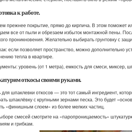
товка к работе.
ем прежнее покрытие, прямо до кирпича. В этом поможет ил
аем все от пыли и обрезаем избыток монтажной пены. Посл
кого проникновения. Желательно выбирать грунтовку с защи
ак: если позволяет пространство, можно дополнительно ус
нению тепла в квартире.
ументы: уровень (от 1 метра), емкость для смеси, миксер, ш
атурим откосы своими руками.
 для шпаклевки откосов — это тот самый ингредиент, котор
ать шпаклёвку с крупными зернами песка. Это будет «осно
ть «финишным слоем» из более мелких частиц.
ыборе смесей смотрите на «паропроницаемость» штукатурки
риям и грибкам.