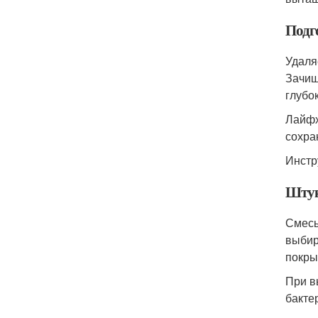
Подго
Удаля
Зачищ
глубо
Лайфх
сохра
Инстр
Штук
Смесь
выбир
покры
При в
бакте