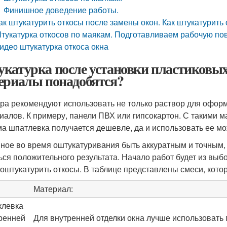
Финишное доведение работы.
ак штукатурить откосы после замены окон. Как штукатурить 
тукатурка откосов по маякам. Подготавливаем рабочую по
идео штукатурка откоса окна
катурка после установки пластиковых
ериалы понадобятся?
ра рекомендуют использовать не только раствор для оформ
иалов. К примеру, панели ПВХ или гипсокартон. С такими м
ма шпатлевка получается дешевле, да и использовать ее м
ное во время оштукатуривания быть аккуратным и точным,
ься положительного результата. Начало работ будет из выбор
 оштукатурить откосы. В таблице представлены смеси, кото
Материал:
левка
ренней
Для внутренней отделки окна лучше использовать 