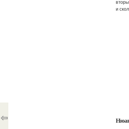
вторы
и ско
⇦
Нюан