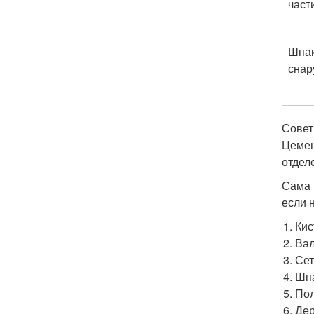
част
Шпак
снар
Совет
Цемен
отдел
Сама 
если 
Кис
Вал
Сет
Шпа
Пол
Дер