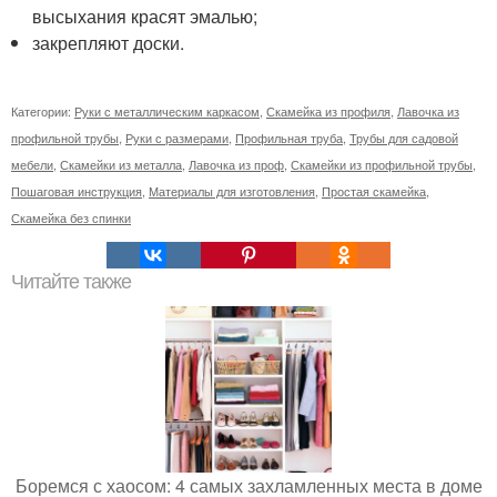
высыхания красят эмалью;
закрепляют доски.
Категории:
Руки с металлическим каркасом
,
Скамейка из профиля
,
Лавочка из
профильной трубы
,
Руки с размерами
,
Профильная труба
,
Трубы для садовой
мебели
,
Скамейки из металла
,
Лавочка из проф
,
Скамейки из профильной трубы
,
Пошаговая инструкция
,
Материалы для изготовления
,
Простая скамейка
,
Скамейка без спинки
Читайте также
Боремся с хаосом: 4 самых захламленных места в доме