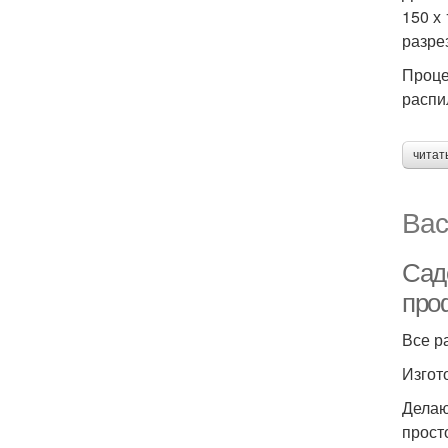
150 х
разрез
Проце
распи
читат
Вас
Сад
про
Все р
Изгот
Делаю
прост