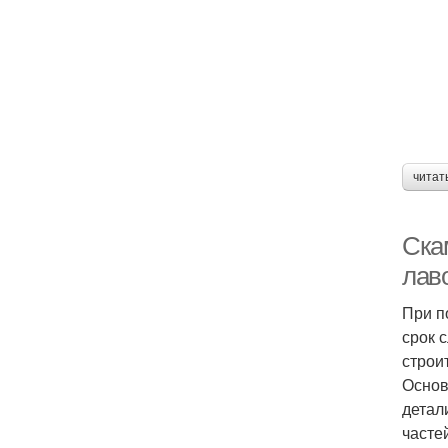
читат
Ска
лав
При п
срок 
строи
Основ
детал
часте