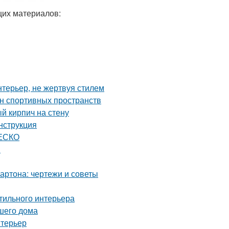
щих материалов:
нтерьер, не жертвуя стилем
йн спортивных пространств
й кирпич на стену
нструкция
НЕСКО
я
артона: чертежи и советы
стильного интерьера
ашего дома
нтерьер