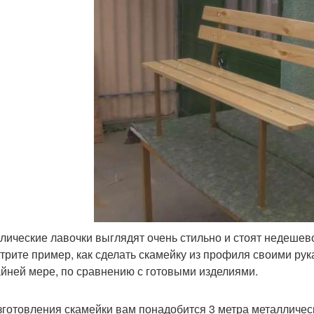
лические лавочки выглядят очень стильно и стоят недешево.
трите пример, как сделать скамейку из профиля своими ру
айней мере, по сравнению с готовыми изделиями.
зготовления скамейки вам понадобится 3 метра металличес