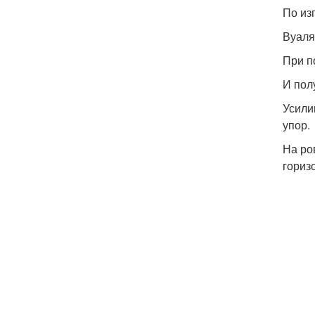
По из
Вуаля
При п
И пол
Усили
упор.
На ро
горизо