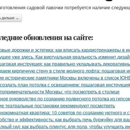
зготовления садовой лавочки потребуется наличие следую
ь дальше →
ледние обновления на сайте:
овые дорожки и эстетика: как вписать кардиотренажеры в и
ущее уже здесь. Как виртуальная реальность изменит диза
аговая инструкция: как правильно укладывать декоративны
даем кирпичную стену в стиле модного лофта: пошаговая и
ие исторические памятники Москвы включены в список Ю
 создать план потолка с освещением: пошаговая инструкци
топримечательности Москвы: что посмотреть в столице
ное руководство по созданию подвесного потолка из гипсок
ие театральные постановки рекомендуют посмотреть
нокомнатная квартира: 10 советов по созданию уютного и 
обство и эффективность: как выбрать печь буржуйку для в
лный гид: как выбрать плинтус для пола, чтобы улучшить и