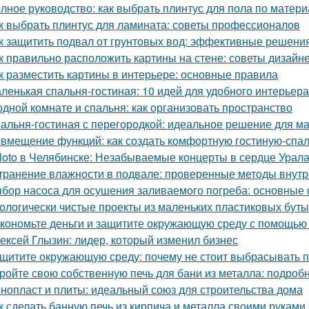
лное руководство: как выбрать плинтус для пола по матери
к выбрать плинтус для ламината: советы профессионалов
к защитить подвал от грунтовых вод: эффективные решени
к правильно расположить картины на стене: советы дизайн
к разместить картины в интерьере: основные правила
ленькая спальня-гостиная: 10 идей для удобного интерьера
одной комнате и спальня: как организовать пространство
альня-гостиная с перегородкой: идеальное решение для м
вмещение функций: как создать комфортную гостиную-спа
loto в Челябинске: Незабываемые концерты в сердце Урал
транение влажности в подвале: проверенные методы внут
бор насоса для осушения заливаемого погреба: основные
ологически чистые проекты из маленьких пластиковых бут
кономьте деньги и защитите окружающую среду с помощью 
ексей Глызин: лидер, который изменил бизнес
щитите окружающую среду: почему не стоит выбрасывать 
ройте свою собственную печь для бани из металла: подроб
нопласт и плиты: идеальный союз для строительства дома
к сделать банную печь из кирпича и металла своими руками