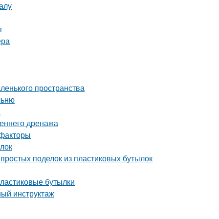
алу
я
ера
аленького пространства
льню
а
реннего дренажа
 факторы
ылок
простых поделок из пластиковых бутылок
пластиковые бутылки
ный инструктаж