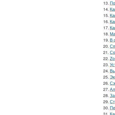
13.
По
14.
Ка
15.
Ка
16.
Ка
17.
Ка
18.
Ма
19.
В 
20.
Сп
21.
Со
22.
Zo
23.
Ус
24.
Вы
25.
Эк
26.
Сэ
27.
Ал
28.
За
29.
Ст
30.
Пе
31.
Ка