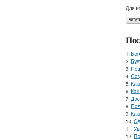
Для и
читат
Пос
1.
Бег
2.
Буд
3.
Пош
4.
Соз
5.
Как
6.
Как
7.
Дос
8.
Пол
9.
Как
10.
Од
11.
Уд
12.
По