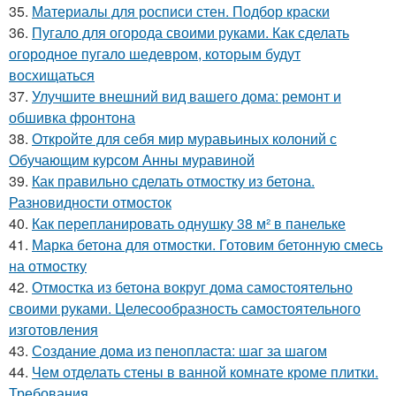
35.
Материалы для росписи стен. Подбор краски
36.
Пугало для огорода своими руками. Как сделать
огородное пугало шедевром, которым будут
восхищаться
37.
Улучшите внешний вид вашего дома: ремонт и
обшивка фронтона
38.
Откройте для себя мир муравьиных колоний с
Обучающим курсом Анны муравиной
39.
Как правильно сделать отмостку из бетона.
Разновидности отмосток
40.
Как перепланировать однушку 38 м² в панельке
41.
Марка бетона для отмостки. Готовим бетонную смесь
на отмостку
42.
Отмостка из бетона вокруг дома самостоятельно
своими руками. Целесообразность самостоятельного
изготовления
43.
Создание дома из пенопласта: шаг за шагом
44.
Чем отделать стены в ванной комнате кроме плитки.
Требования