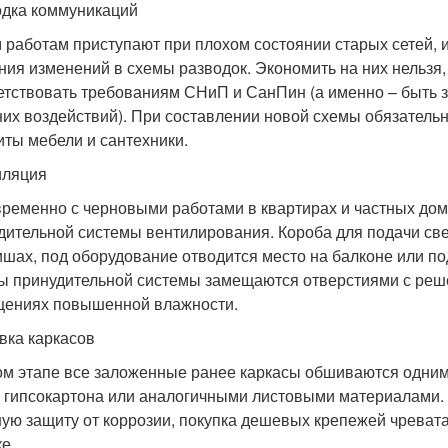
одка коммуникаций
м работам приступают при плохом состоянии старых сетей, 
ния изменений в схемы разводок. Экономить на них нельз
етствовать требованиям СНиП и СанПин (а именно – быть 
их воздействий). При составлении новой схемы обязатель
иты мебели и сантехники.
иляция
ременно с черновыми работами в квартирах и частных дом
дительной системы вентилирования. Короба для подачи све
ишах, под оборудование отводится место на балконе или п
ы принудительной системы замещаются отверстиями с реше
ениях повышенной влажности.
вка каркасов
ом этапе все заложенные ранее каркасы обшиваются одним
 гипсокартона или аналогичными листовыми материалами
ую защиту от коррозии, покупка дешевых крепежей чреват
е.