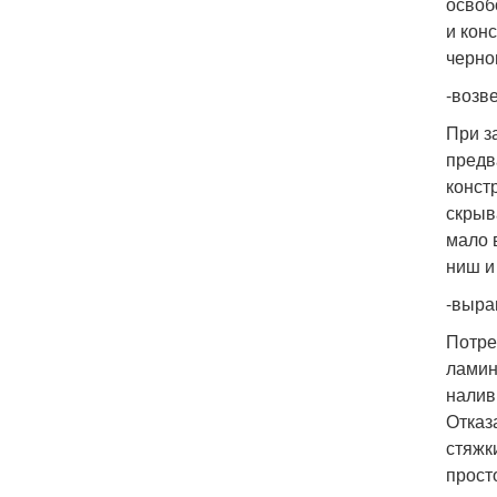
освоб
и кон
черно
-возв
При з
предв
конст
скрыв
мало 
ниш и
-выра
Потре
ламин
налив
Отказ
стяжк
прост