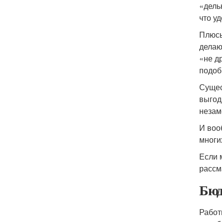
«дель
что у
Плюсы
делаю
«не д
подоб
Сущес
выгод
незам
И воо
многи
Если 
рассм
Бюд
Работ