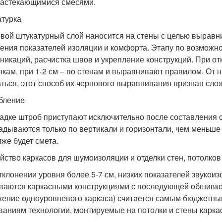
астекающимися смесями.
атурка
вой штукатурный слой наносится на стены с целью выравн
ения показателей изоляции и комфорта. Этапу по возможно
никаций, расчистка швов и укрепление конструкций. При о
якам, при 1-2 см – по стенам и выравнивают правилом. От 
аться, этот способ их чернового выравнивания признан сло
бление
ладке штроб приступают исключительно после составления 
адываются только по вертикали и горизонтали, чем меньше 
иже будет смета.
ойство каркасов для шумоизоляции и отделки стен, потолков
тклонении уровня более 5-7 см, низких показателей звукои
ваются каркасными конструкциями с последующей обшивко
жение одноуровневого каркаса) считается самым бюджетны
ваниям технологии, монтируемые на потолки и стены кар