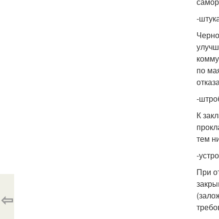
самор
-штук
Черно
улучш
комму
по ма
отказ
-штро
К зак
прокл
тем н
-устр
При о
закры
⇦
(зало
требо