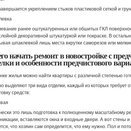
завершается укреплением стыков пластиковой сеткой и гру
левка
евание ранее оштукатуренных или обшитых ГКЛ поверхност
слойной декоративной штукатуркой или покраске. В остальн
ывая шпаклевкой лишь места вкрутки саморезов или мелки
его начать ремонт в новостройке с пре
елки и особенности предчистового вари
нке жилья можно найти квартиры с различной степенью го
о выделяют три вида отделки, каждый из которых требует 
товку средств:
овая
чески это лишь подготовка к полноценному масштабному р
никации, вставляются окна и входные двери. А вот стены и
ется, что хозяин сам определится, что ему нужно. Пол и по