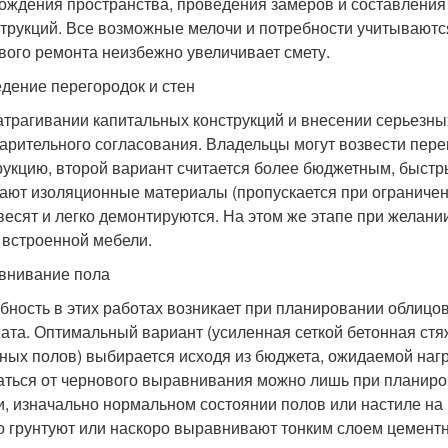
ождения пространства, проведения замеров и составления
струкций. Все возможные мелочи и потребности учитываютс
вого ремонта неизбежно увеличивает смету.
едение перегородок и стен
атрагивании капитальных конструкций и внесении серьезны
арительного согласования. Владельцы могут возвести пере
рукцию, второй вариант считается более бюджетным, быстр
ают изоляционные материалы (пропускается при ограниченн
весят и легко демонтируются. На этом же этапе при желани
 встроенной мебели.
внивание пола
бность в этих работах возникает при планировании облицов
ата. Оптимальный вариант (усиленная сеткой бетонная стя
ных полов) выбирается исходя из бюджета, ожидаемой нагру
аться от чернового выравнивания можно лишь при планиро
и, изначально нормальном состоянии полов или настиле на 
о грунтуют или наскоро выравнивают тонким слоем цемент