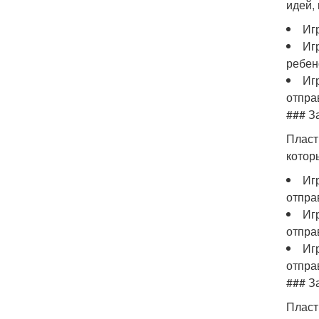
идей,
Иг
Иг
ребен
Иг
отпра
### З
Пласт
котор
Иг
отпра
Иг
отпра
Иг
отпра
### З
Пласт