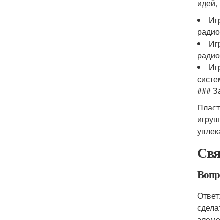
идей,
Иг
радио
Иг
радио
Иг
систе
### З
Пласт
игруш
увлек
Свя
Вопр
Ответ
сдела
элеме