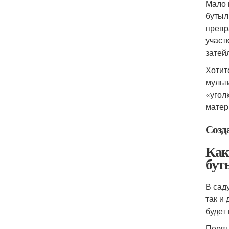
Мало 
бутыл
превр
участ
затей
Хотит
мульт
«угол
матер
Созда
Как
бут
В сад
так и
будет
Первы