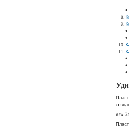
К
К
К
К
Уди
Пласт
созда
### З
Пласт