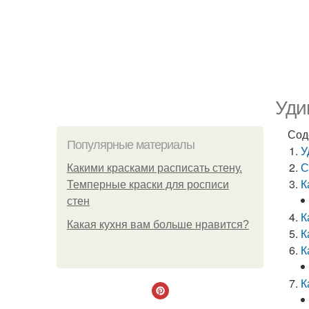
Уди
Сод
Популярные материалы
У
С
Какими красками расписать стену.
К
Темперные краски для росписи
стен
К
Какая кухня вам больше нравится?
К
К
К