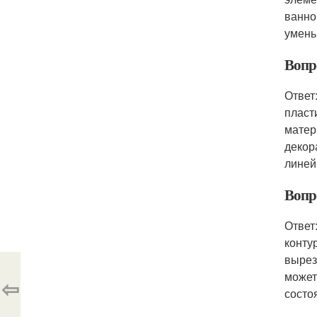
ванно
умень
Вопр
Ответ
пласт
матер
декор
линей
Вопр
Ответ
конту
вырез
может
⇦
состо