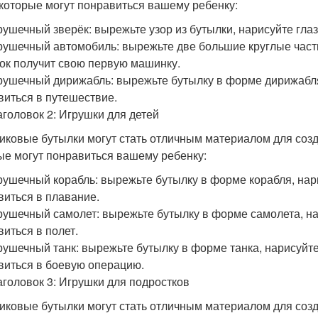
 которые могут понравиться вашему ребенку:
рушечный зверёк: вырежьте узор из бутылки, нарисуйте глаз
рушечный автомобиль: вырежьте две большие круглые части 
ок получит свою первую машинку.
рушечный дирижабль: вырежьте бутылку в форме дирижабля,
виться в путешествие.
аголовок 2: Игрушки для детей
иковые бутылки могут стать отличным материалом для созда
ые могут понравиться вашему ребенку:
рушечный корабль: вырежьте бутылку в форме корабля, нар
виться в плавание.
рушечный самолет: вырежьте бутылку в форме самолета, на
виться в полет.
рушечный танк: вырежьте бутылку в форме танка, нарисуйт
виться в боевую операцию.
аголовок 3: Игрушки для подростков
иковые бутылки могут стать отличным материалом для созд