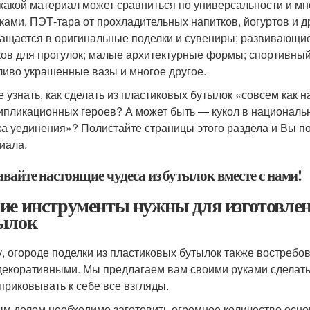
какой материал может сравниться по универсальности и м
ками. ПЭТ-тара от прохладительных напитков, йогуртов и д
ащается в оригинальные поделки и сувениры; развивающие
ков для прогулок; малые архитектурные формы; спортивный
ливо украшенные вазы и многое другое.
е узнать, как сделать из пластиковых бутылок «совсем как 
ипликационных героев? А может быть — кукол в национал
ка уединения»? Полистайте страницы этого раздела и Вы 
иала.
вайте настоящие чудеса из бутылок вместе с нами!
ие инструменты нужны для изготовлен
ылок
у, огороде поделки из пластиковых бутылок также востребо
 декоративными. Мы предлагаем вам своими руками сделать
 приковывать к себе все взгляды.
м делом необходимо заготовить огромное количество осно