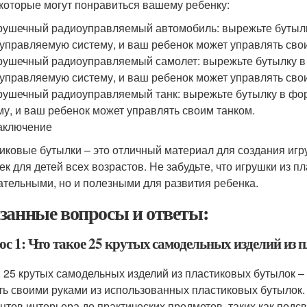
 которые могут понравиться вашему ребенку:
рушечный радиоуправляемый автомобиль: вырежьте бутылку
управляемую систему, и ваш ребенок может управлять сво
рушечный радиоуправляемый самолет: вырежьте бутылку в 
управляемую систему, и ваш ребенок может управлять сво
рушечный радиоуправляемый танк: вырежьте бутылку в фор
му, и ваш ребенок может управлять своим танком.
аключение
иковые бутылки – это отличный материал для создания игр
ек для детей всех возрастов. Не забудьте, что игрушки из п
ательными, но и полезными для развития ребенка.
занные вопросы и ответы:
ос 1: Что такое 25 крутых самодельных изделий из
: 25 крутых самодельных изделий из пластиковых бутылок 
ть своими руками из использованных пластиковых бутылок. 
нтов интерьера до практических предметов, таких как подсв