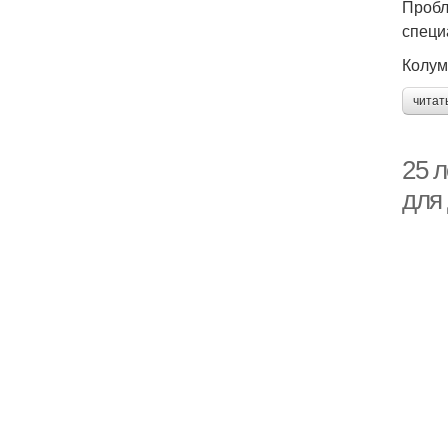
Пробл
специ
Колум
читат
25 
для 