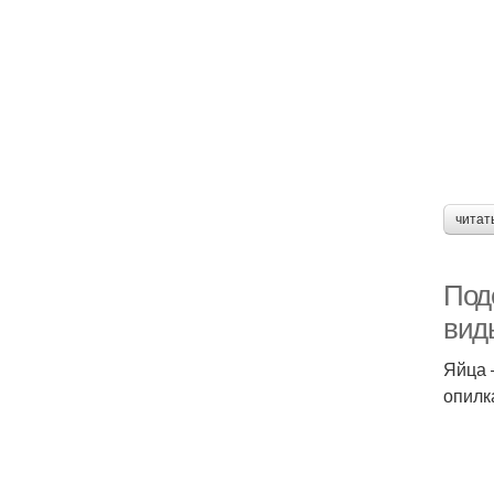
читат
Поде
вид
Яйца 
опилк