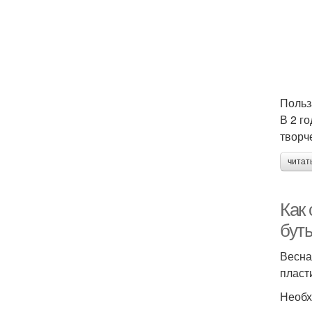
Польз
В 2 г
творч
читат
Как 
бут
Весна
пласт
Необх