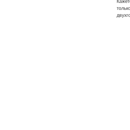
Кажет
тольк
двухг