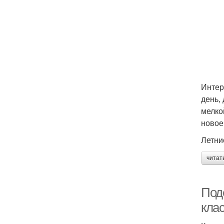
Интер
день,
мелко
новое
Летни
читат
Поде
кла