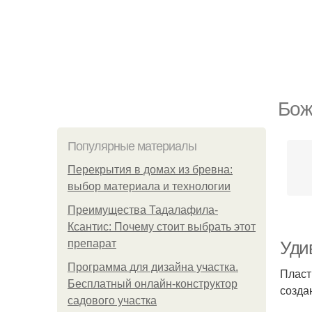
Бож
Популярные материалы
Перекрытия в домах из бревна:
выбор материала и технологии
Преимущества Тадалафила-
Ксантис: Почему стоит выбрать этот
препарат
Уди
Программа для дизайна участка.
Пласт
Бесплатный онлайн-конструктор
созда
садового участка