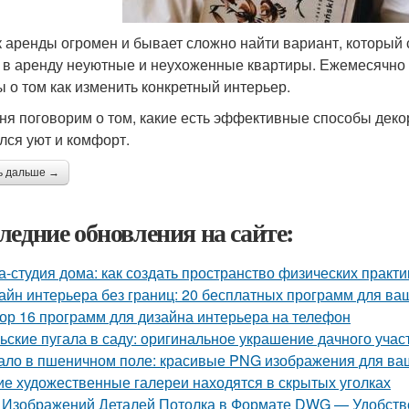
 аренды огромен и бывает сложно найти вариант, который с
 в аренду неуютные и неухоженные квартиры. Ежемесячно я
ы о том как изменить конкретный интерьер.
ня поговорим о том, какие есть эффективные способы дек
лся уют и комфорт.
ь дальше →
ледние обновления на сайте:
а-студия дома: как создать пространство физических практи
айн интерьера без границ: 20 бесплатных программ для ва
ор 16 программ для дизайна интерьера на телефон
ьские пугала в саду: оригинальное украшение дачного учас
ало в пшеничном поле: красивые PNG изображения для ва
ие художественные галереи находятся в скрытых уголках
 Изображений Деталей Потолка в Формате DWG — Удобство