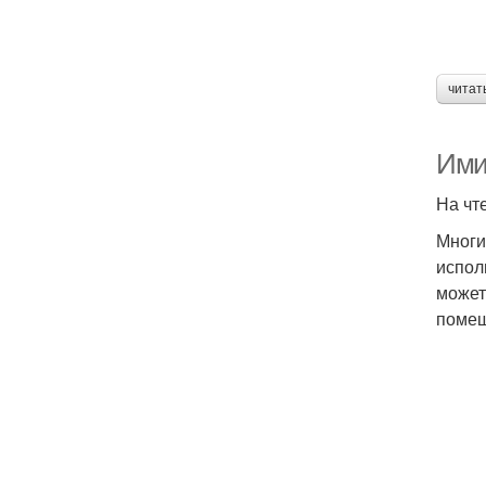
читат
Ими
На чт
Многи
испол
может
помещ