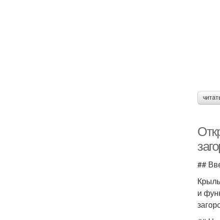
читат
Отк
заг
## Вв
Крыль
и фун
загор