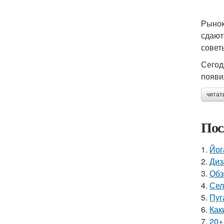
Рынок
сдают
совет
Сегод
появи
читат
Пос
1.
Йог
2.
Диз
3.
Обз
4.
Сел
5.
Пуг
6.
Как
7.
20+