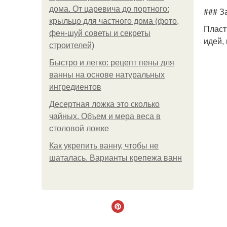
дома. От царевича до портного:
### З
крыльцо для частного дома (фото,
Пласт
фен-шуй советы и секреты
идей,
строителей)
Быстро и легко: рецепт пены для
ванны на основе натуральных
ингредиентов
Десертная ложка это сколько
чайных. Объем и мера веса в
столовой ложке
Как укрепить ванну, чтобы не
шаталась. Варианты крепежа ванн