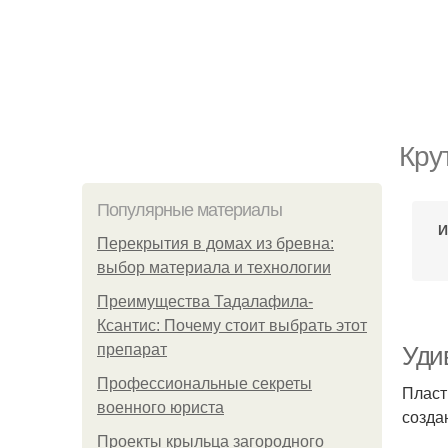
Кру
Популярные материалы
И
Перекрытия в домах из бревна:
выбор материала и технологии
Преимущества Тадалафила-
Ксантис: Почему стоит выбрать этот
препарат
Уди
Профессиональные секреты
Пласт
военного юриста
созда
Проекты крыльца загородного