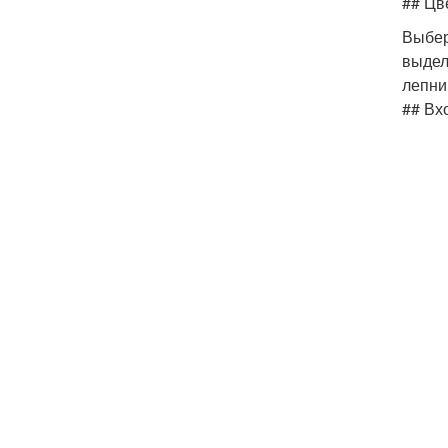
## Цв
Выбер
выдел
лепни
## Вх