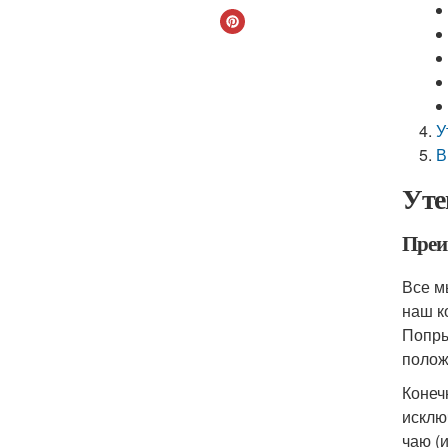
У
В
Уте
Преи
Все м
наш к
Попры
полож
Конеч
исклю
чаю (