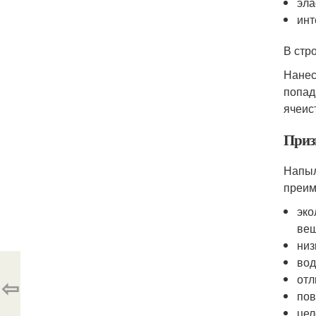
эла
инт
В стр
Нанес
попад
ячеис
Приз
Напыл
преим
эко
вещ
низ
вод
отл
⇦
пов
цел