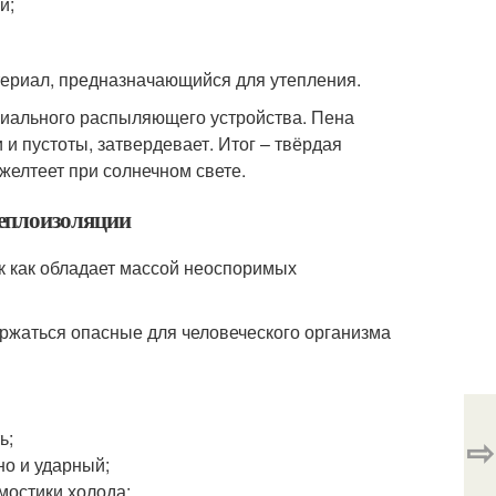
й;
ериал, предназначающийся для утепления.
иального распыляющего устройства. Пена
 и пустоты, затвердевает. Итог – твёрдая
желтеет при солнечном свете.
еплоизоляции
к как обладает массой неоспоримых
ержаться опасные для человеческого организма
ь;
⇨
но и ударный;
мостики холода;