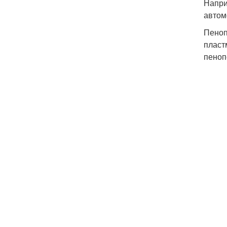
Напри
автом
Пеноп
пласт
пеноп