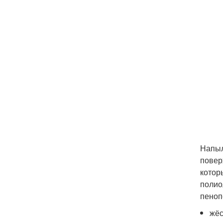
Напыл
повер
котор
полио
пеноп
жёс