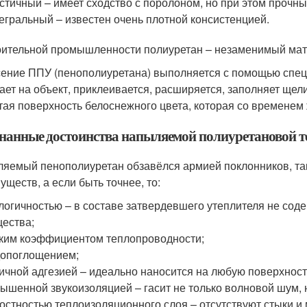
стичный – имеет сходство с поролоном, но при этом прочны
егральный – известен очень плотной консистенцией.
оительной промышленности полиуретан – незаменимый мат
ение ППУ (пенополиуретана) выполняется с помощью спец
ает на объект, приклеивается, расширяется, заполняет щели
тая поверхность белоснежного цвета, которая со временем 
нанные достоинства напыляемой полиуретановой т
яемый пенополиуретан обзавёлся армией поклонников, та
уществ, а если быть точнее, то:
логичностью – в составе затвердевшего утеплителя не сод
ества;
ким коэффициентом теплопроводности;
опоглощением;
ичной адгезией – идеально наносится на любую поверхност
ышенной звукоизоляцией – гасит не только волновой шум, 
остностью теплоизоляционного слоя – отсутствуют стыки и 