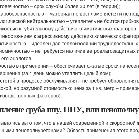
говечностью – срок службы более 30 лет (в теории);
аробезопасностью – материал не воспламеняется и не под
логической нейтральностью – утеплитель не боится грибков
йкостью к губительному действию климатических факторов – 
тивостоянием к агрессивному действию химических фактор
ктичностью – идеален для теплоизоляции труднодоступных
номичностью – не требуется наличие ветровлагозащитных и
 его аналогов;
костью в применении – обеспечивает сжатые сроки нанесен
ершенна (за 1 день можно утеплить целый дом);
стотой в процессе обслуживания – не требует обновления 
окой, но разумной стоимостью: цена за 1 кв. метр – пример
изводственных факторов).
пление сруба ппу. ППУ, или пенополи
ывались вы о том, что в нашей современной и скоростной 
чными пенополиуретанами? Область применения этого прод