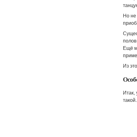
танцу
Но не
приоб
Сущес
полов
Ещё м
приме
Из это
Особ
Итак,
такой.