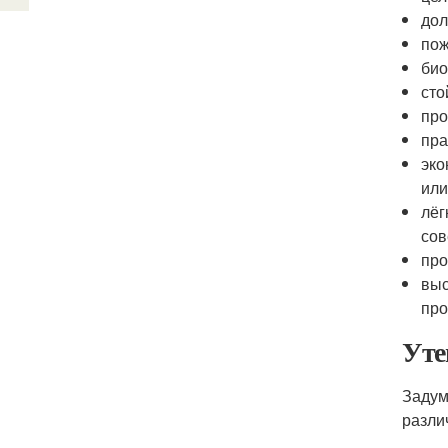
дол
пож
био
сто
про
пра
эко
или
лёг
сов
про
выс
про
Уте
Задум
разли