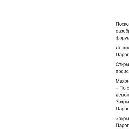
Поско
разоб
форум
Лёгки
Пароп
Откры
проис
Maxbr
– По 
демон
Закры
Пароп
Закры
Пароп