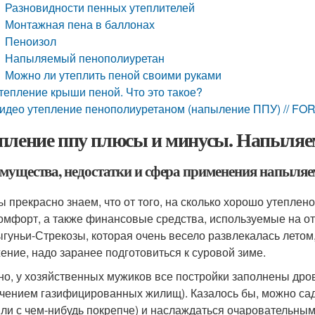
Разновидности пенных утеплителей
Монтажная пена в баллонах
Пеноизол
Напыляемый пенополиуретан
Можно ли утеплить пеной своими руками
тепление крыши пеной. Что это такое?
идео утепление пенополиуретаном (напыление ППУ) // 
пление ппу плюсы и минусы. Напыляем
мущества, недостатки и сфера применения напыляе
ы прекрасно знаем, что от того, на сколько хорошо утепле
омфорт, а также финансовые средства, используемые на от
гуньи-Стрекозы, которая очень весело развлекалась летом
ение, надо заранее подготовиться к суровой зиме.
но, у хозяйственных мужиков все постройки заполнены дро
чением газифицированных жилищ). Казалось бы, можно сади
или с чем-нибудь покрепче) и наслаждаться очаровательны