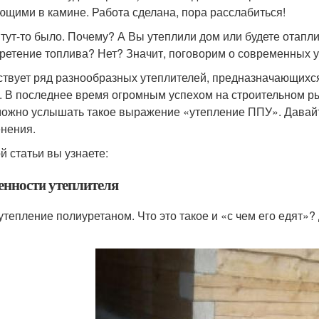
ющими в камине. Работа сделана, пора расслабиться!
 тут-то было. Почему? А Вы утеплили дом или будете отапл
ретение топлива? Нет? Значит, поговорим о современных ут
твует ряд разнообразных утеплителей, предназначающихся 
. В последнее время огромным успехом на строительном р
ожно услышать такое выражение «утепление ППУ». Давайте
нения.
й статьи вы узнаете:
енности утеплителя
 утепление полиуретаном. Что это такое и «с чем его едят»?