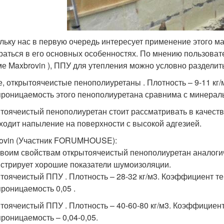
льку нас в первую очередь интересует применение этого ма
раться в его основных особенностях. По мнению пользова
е Maxbrovin ), ППУ для утепления можно условно разделить
е, открытоячеистые пенополиуретаны . Плотность – 9-11 кг
роницаемость этого пенополиуретана сравнима с минераль
тоячеистый пенополиуретан стоит рассматривать в качестве 
ходит напыление на поверхности с высокой адгезией.
ovin (Участник FORUMHOUSE):
своим свойствам открытоячеистый пенополиуретан аналогич
стрирует хорошие показатели шумоизоляции.
тоячеистый ППУ . Плотность – 28-32 кг/м3. Коэффициент те
роницаемость 0,05 .
тоячеистый ППУ . Плотность – 40-60-80 кг/м3. Коэффициент
роницаемость – 0,04-0,05.