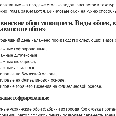
оративные – в продаже столько видов, расцветок и текстур,
жно, глаза разбегаются. Виниловые обои на кухню способн
вянские обои моющиеся. Виды обоев,
авянские обои»
годняшний день налажено производство следующих видов 
мажные гофрированные,
ажные дуплексные,
мажные моющиеся,
ажные акриловые,
иловые на бумажной основе,
иловые на флизелиновой основе,
иловые горячего тиснения на флизелиновой основе.
жные гофрированные
ные украинские обои фабрики из города Корюковка произв
довании. Метод глубокой печати позволяет перенести тонча