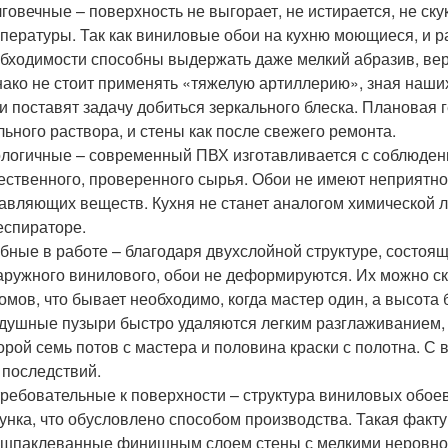
говечные – поверхность не выгорает, не истирается, не ск
пературы. Так как виниловые обои на кухню моющиеся, и р
бходимости способны выдержать даже мелкий абразив, верн
ако не стоит применять «тяжелую артиллерию», зная наших
и поставят задачу добиться зеркального блеска. Плановая 
ьного раствора, и стены как после свежего ремонта.
логичные – современный ПВХ изготавливается с соблюден
ественного, проверенного сырья. Обои не имеют неприятн
авляющих веществ. Кухня не станет аналогом химической л
еспираторе.
бные в работе – благодаря двухслойной структуре, состоя
аружного винилового, обои не деформируются. Их можно с
омов, что бывает необходимо, когда мастер один, а высота
душные пузыри быстро удаляются легким разглаживанием, а
орой семь потов с мастера и половина краски с полотна. 
 последствий.
ребовательные к поверхности – структура виниловых обое
унка, что обусловлено способом производства. Такая факт
шпаклеванные финишным слоем стены с мелкими неровно