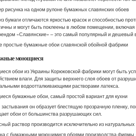
р рисунка на одном рулоне бумажных славянских обоев
из бумаги отличаются яркостью красок и способностью про
гичны и могут быть поклеены в любом помещении, включая
рендом «Славянские» – это самый популярный и дешевый 
 простые бумажные обои славянской обойной фабрики
жные моющиеся
еся обои из Украины Корюковской фабрики могут быть у
йствием влаги. Для защиты верхнего слоя обоев от разруш
альными водоотталкивающими растворами латекса.
еся бумажные обои, самый простой вариант для кухни
 застывания он образует блестящую прозрачную пленку, п
ает обои от большинства разрушающих сил.
сный раствор производится исключительно из натуральных
на с бумажными моющимися обоями производства фирмы 