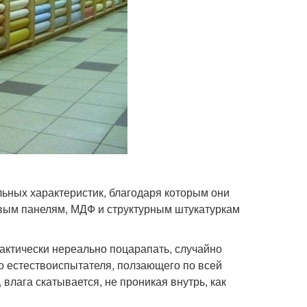
ьных характеристик, благодаря которым они
овым панелям, МДФ и структурным штукатуркам
актически нереально поцарапать, случайно
го естествоиспытателя, ползающего по всей
 влага скатывается, не проникая внутрь, как