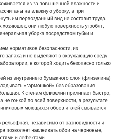
укоживается из-за повышенной влажности и
ассчитаны на влажную уборку, а при
уть им первозданный вид не составит труда.
 хозяюшек, они любую поверхность угробят,
генеральная уборка посредством губки и
ием нормативов безопасности, из
ого запаха и не выделяют в окружающую среду
аборатории, в которой ходить безопасно только
щей из внутреннего бумажного слоя (флизелина)
кладывать «гармошкой» без образования
 большая. К стенам флизелин прилипает быстро,
 не гонкой по всей поверхности, в результате
С виниловых моющихся обоев и клей смывается
в рельефная, независимо от разновидности и
ура позволяет наклеивать обои на черновые,
стями и дефектами.