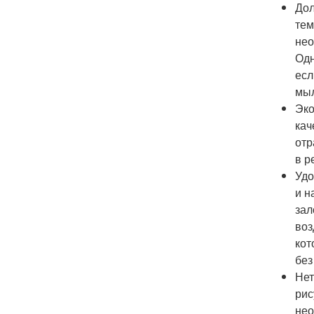
Дол
тем
нео
Одн
есл
мыл
Эко
кач
отр
в р
Удо
и н
зал
воз
кот
без
Нет
рис
нео