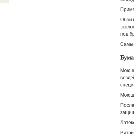
Приме
Обои 
эколо
под б
Самые
Бума
Моющи
возде
специ
Моющи
После
защищ
Латек
Витри