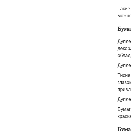
Такие
можно
Бума
Дупле
декор
облад
Дупле
Тисне
глазо
привл
Дупле
Бумаг
краск
Бума