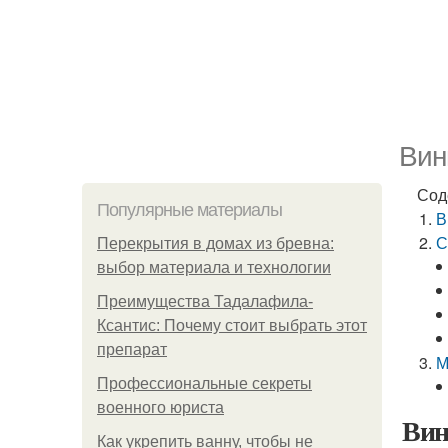
Вин
Сод
Популярные материалы
В
С
Перекрытия в домах из бревна:
выбор материала и технологии
Преимущества Тадалафила-
Ксантис: Почему стоит выбрать этот
препарат
М
Профессиональные секреты
военного юриста
Вин
Как укрепить ванну, чтобы не