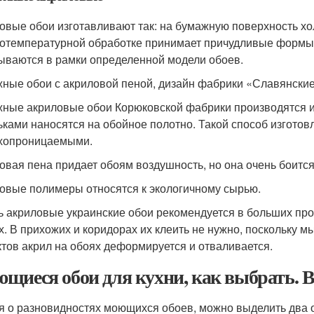
овые обои изготавливают так: на бумажную поверхность хо
отемпературной обработке принимает причудливые формы,
ываются в рамки определенной модели обоев.
ные обои с акриловой пеной, дизайн фабрики «Славянски
ные акриловые обои Корюковской фабрики производятся и
ьками наносятся на обойное полотно. Такой способ изготов
хопроницаемыми.
овая пена придает обоям воздушность, но она очень боитс
овые полимеры относятся к экологичному сырью.
ь акриловые украинские обои рекомендуется в больших про
х. В прихожих и коридорах их клеить не нужно, поскольку м
ктов акрил на обоях деформируется и отваливается.
щиеся обои для кухни, как выбрать. 
я о разновидностях моющихся обоев, можно выделить два 