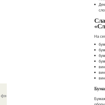
Дек
сло
Сла
«Сл
На се
бу
бум
бу
бум
вин
вин
вин
Бума
⇦
Бумаж
обору