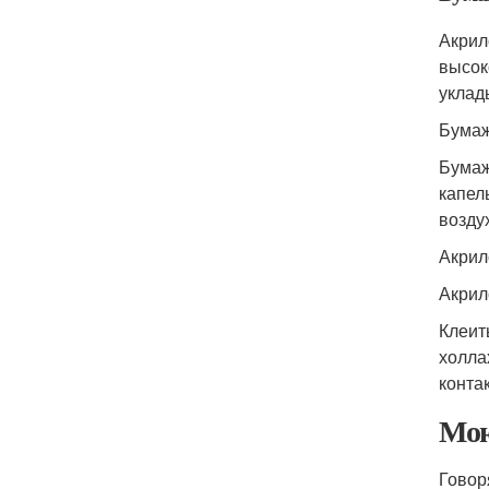
Акрил
высок
уклад
Бумаж
Бумаж
капел
возду
Акрил
Акрил
Клеит
холла
конта
Мою
Говор