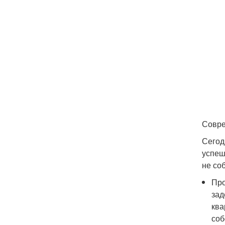
Совре
Сегод
успеш
не со
Про
зад
ква
соб