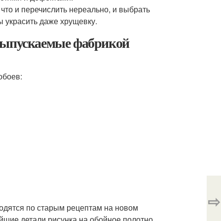
 что и перечислить нереально, и выбрать
ы украсить даже хрущевку.
 выпускаемые фабрикой
обоев:
⇨
одятся по старым рецептам на новом
йшие детали рисунка на обойное полотно.