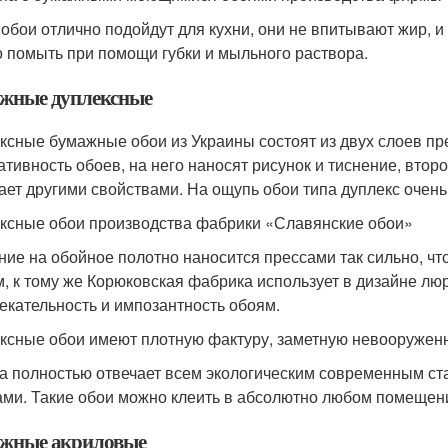
 обои отлично подойдут для кухни, они не впитывают жир, и
 помыть при помощи губки и мыльного раствора.
жные дуплексные
ксные бумажные обои из Украины состоят из двух слоев пр
ативность обоев, на него наносят рисунок и тиснение, вто
ает другими свойствами. На ощупь обои типа дуплекс очен
ксные обои производства фабрики «Славянские обои»
ние на обойное полотно наносится прессами так сильно, ч
м, к тому же Корюковская фабрика использует в дизайне лю
екательность и импозантность обоям.
ксные обои имеют плотную фактуру, заметную невооружен
а полностью отвечает всем экологическим современным ст
ами. Такие обои можно клеить в абсолютно любом помещен
жные акриловые