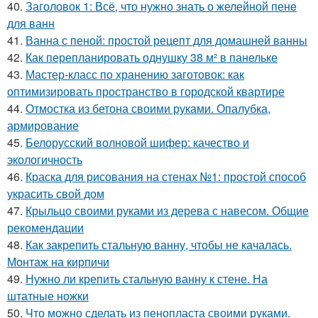
40.
Заголовок 1: Всё, что нужно знать о желейной пенe
для ванн
41.
Ванна с пеной: простой рецепт для домашней ванны
42.
Как перепланировать однушку 38 м² в панельке
43.
Мастер-класс по хранению заготовок: как
оптимизировать пространство в городской квартире
44.
Отмостка из бетона своими руками. Опалубка,
армирование
45.
Белорусский волновой шифер: качество и
экологичность
46.
Краска для рисования на стенах №1: простой способ
украсить свой дом
47.
Крыльцо своими руками из дерева с навесом. Общие
рекомендации
48.
Как закрепить стальную ванну, чтобы не качалась.
Монтаж на кирпичи
49.
Нужно ли крепить стальную ванну к стене. На
штатные ножки
50.
Что можно сделать из пенопласта своими руками.