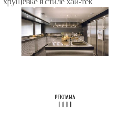
хрущёвке в стиле хай-тек
Кухня в зелено-желтых
Бежевая кухня
тонах
Кухня с зелеными
Обои на кухню
обоями
Обоев для кухни
Зеленая кухня
Салатовая кухня
Угловые кухни