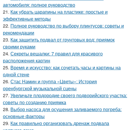
автомобиля: полное руководство
21.
Как убрать царапины на пластике: простые и
эффективные методы
22.
Полное руководство по выбору плинтусов: советы и
рекомендации
23.
Как защитить подвал от грунтовых вод: приямок
своими руками
24.
Секреты вешалки: 7 правил для красивого
расположения картин
25.
Время и искусство: как сочетать часы и картины на
одной стене
26.
Стас Намин и группа «Цветы»: История
оренбургской музыкальной сцены
27.
Увеличьте плодородие своего подворийского участка:
советы по созданию приямка
28.
Выбор насоса для осушения заливаемого погреба:
основные факторы
29.
Как правильно организовать дренаж подвала