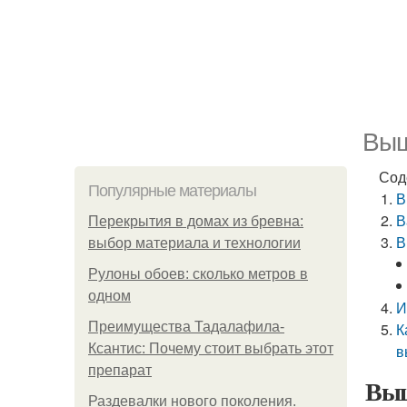
Выш
Сод
Популярные материалы
В
В
Перекрытия в домах из бревна:
В
выбор материала и технологии
Рулоны обоев: сколько метров в
одном
И
Преимущества Тадалафила-
К
Ксантис: Почему стоит выбрать этот
в
препарат
Выш
Раздевалки нового поколения.