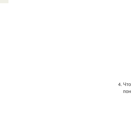
Что
пон