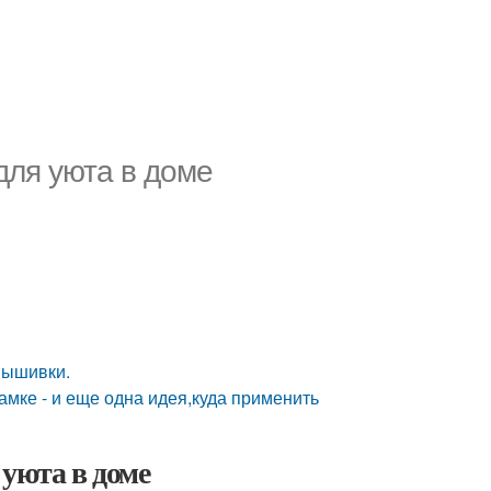
для уюта в доме
вышивки.
мке - и еще одна идея,куда применить
 уюта в доме