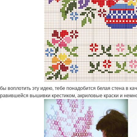
бы воплотить эту идею, тебе понадобится белая стена в ка
равившейся вышивки крестиком, акриловые краски и немн