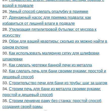
водой в подвале
26.
Умный способ сделать опалубку в приямке
27.
Дренажный насос для приямка подвала: как
избавиться от лишней влаги в подвале
28.
Утилизация пятилитровой бутылки: от мусора к
искусству
29.
Обои для вашей квартиры: сколько их можно найти в
одном рулоне
30.
Как использовать малярную сетку для шлифовки
шпаклевки
31.
Как сделать чертежи банной печи из металла
32.
Как сделать печь для бани своими руками: простой и
дешевый способ
33.
Строительство печи для бани из трубы: шаг за шагом
34.
Строим печь для бани из металла своими руками:
простой и дешевый способ
35.
Строим ленивую раму без станка: простой способ
создания своей рамы