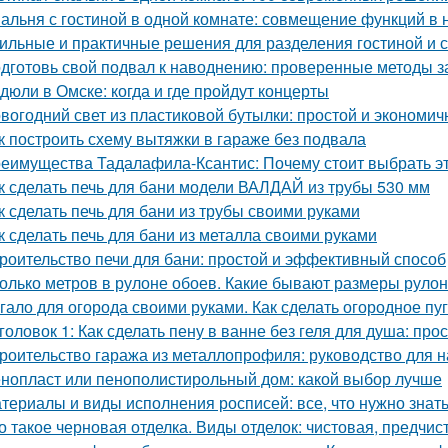
альня с гостиной в одной комнате: совмещение функций в
ильные и практичные решения для разделения гостиной и 
дготовь свой подвал к наводнению: проверенные методы 
дюли в Омске: когда и где пройдут концерты
вогодний свет из пластиковой бутылки: простой и экономич
к построить схему вытяжки в гараже без подвала
еимущества Тадалафила-Ксантис: Почему стоит выбрать э
к сделать печь для бани модели ВАЛДАЙ из трубы 530 мм
к сделать печь для бани из трубы своими руками
к сделать печь для бани из металла своими руками
роительство печи для бани: простой и эффективный способ
олько метров в рулоне обоев. Какие бывают размеры руло
гало для огорода своими руками. Как сделать огородное п
головок 1: Как сделать пену в ванне без геля для душа: про
роительство гаража из металлопрофиля: руководство для
нопласт или пенополистирольный дом: какой выбор лучше
териалы и виды исполнения росписей: все, что нужно знат
о такое черновая отделка. Виды отделок: чистовая, предчис