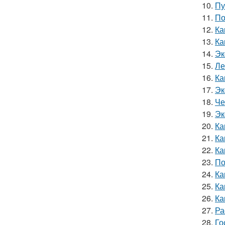
10.
Пу
11.
По
12.
Ка
13.
Ка
14.
Эк
15.
Ле
16.
Ка
17.
Эк
18.
Че
19.
Эк
20.
Ка
21.
Ка
22.
Ка
23.
По
24.
Ка
25.
Ка
26.
Ка
27.
Ра
28.
Го