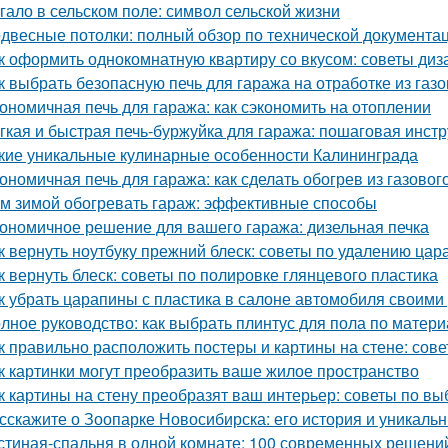
гало в сельском поле: символ сельской жизни
двесные потолки: полный обзор по технической документа
к оформить однокомнатную квартиру со вкусом: советы диз
к выбрать безопасную печь для гаража на отработке из газ
ономичная печь для гаража: как сэкономить на отоплении
гкая и быстрая печь-буржуйка для гаража: пошаговая инст
кие уникальные кулинарные особенности Калининграда
ономичная печь для гаража: как сделать обогрев из газовог
м зимой обогревать гараж: эффективные способы
ономичное решение для вашего гаража: дизельная печка
к вернуть ноутбуку прежний блеск: советы по удалению цар
к вернуть блеск: советы по полировке глянцевого пластика
к убрать царапины с пластика в салоне автомобиля своим
лное руководство: как выбрать плинтус для пола по матери
к правильно расположить постеры и картины на стене: сов
к картинки могут преобразить ваше жилое пространство
к картины на стену преобразят ваш интерьер: советы по в
сскажите о Зоопарке Новосибирска: его история и уникаль
стиная-спальня в одной комнате: 100 современных решени