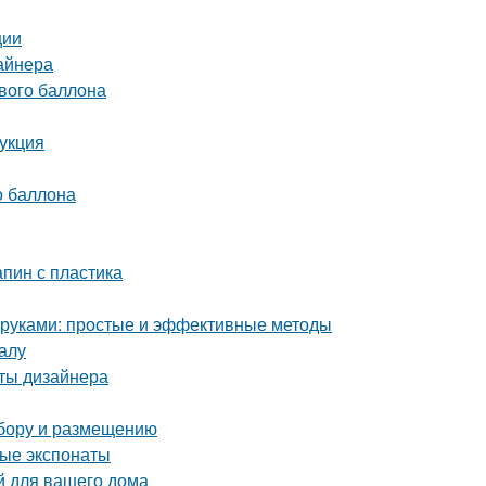
ции
айнера
ового баллона
рукция
о баллона
апин с пластика
и руками: простые и эффективные методы
алу
еты дизайнера
ыбору и размещению
ные экспонаты
й для вашего дома