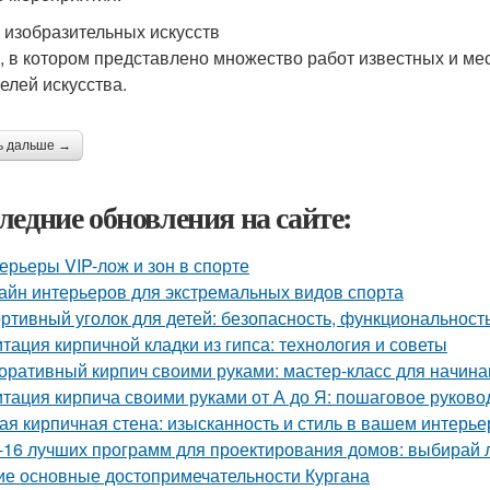
 изобразительных искусств
, в котором представлено множество работ известных и ме
елей искусства.
ь дальше →
ледние обновления на сайте:
ерьеры VIP-лож и зон в спорте
айн интерьеров для экстремальных видов спорта
ртивный уголок для детей: безопасность, функциональност
тация кирпичной кладки из гипса: технология и советы
оративный кирпич своими руками: мастер-класс для начин
тация кирпича своими руками от А до Я: пошаговое руково
ая кирпичная стена: изысканность и стиль в вашем интерье
-16 лучших программ для проектирования домов: выбирай
ие основные достопримечательности Кургана