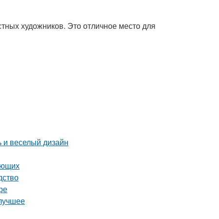
стных художников. Это отличное место для
ь и веселый дизайн
ающих
дство
ре
 лучшее