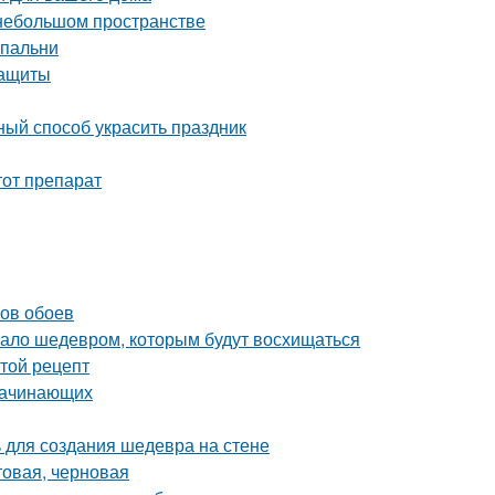
 небольшом пространстве
спальни
защиты
ный способ украсить праздник
тот препарат
нов обоев
угало шедевром, которым будут восхищаться
стой рецепт
 начинающих
ь для создания шедевра на стене
товая, черновая