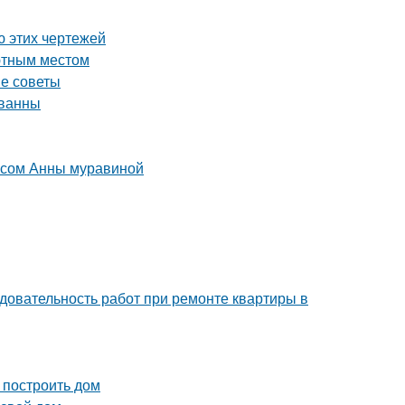
ю этих чертежей
ютным местом
ые советы
 ванны
рсом Анны муравиной
довательность работ при ремонте квартиры в
 построить дом