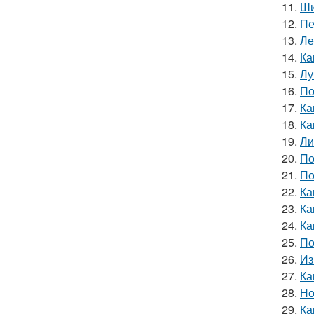
11.
Ши
12.
Пе
13.
Ле
14.
Ка
15.
Лу
16.
По
17.
Ка
18.
Ка
19.
Ли
20.
По
21.
По
22.
Ка
23.
Ка
24.
Ка
25.
По
26.
Из
27.
Ка
28.
Но
29.
Ка