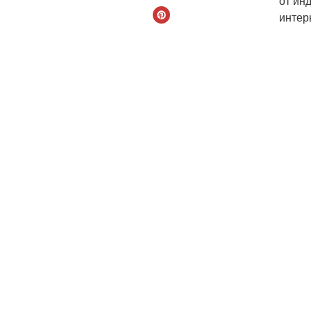
от ин
интер