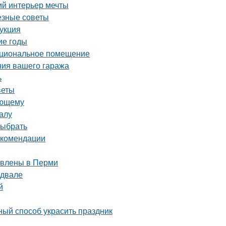
ий интерьер мечты
езные советы
рукция
ие годы
нкциональное помещение
ния вашего гаража
ь
веты
ающему
алу
выбрать
екомендации
тавлены в Перми
одвале
й
ный способ украсить праздник