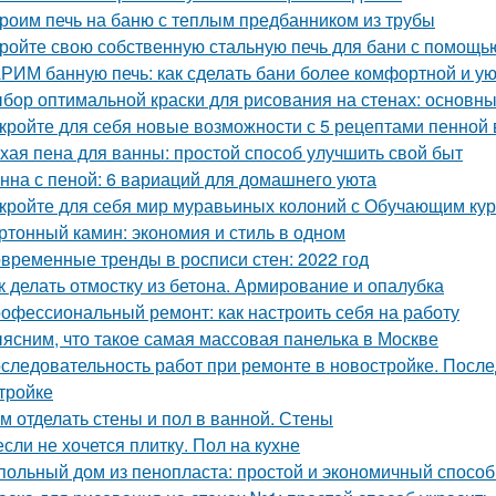
роим печь на баню с теплым предбанником из трубы
ройте свою собственную стальную печь для бани с помощь
РИМ банную печь: как сделать бани более комфортной и у
бор оптимальной краски для рисования на стенах: основн
кройте для себя новые возможности с 5 рецептами пенной
хая пена для ванны: простой способ улучшить свой быт
нна с пеной: 6 вариаций для домашнего уюта
кройте для себя мир муравьиных колоний с Обучающим ку
ртонный камин: экономия и стиль в одном
временные тренды в росписи стен: 2022 год
к делать отмостку из бетона. Армирование и опалубка
офессиональный ремонт: как настроить себя на работу
ясним, что такое самая массовая панелька в Москве
следовательность работ при ремонте в новостройке. После
тройке
м отделать стены и пол в ванной. Стены
если не хочется плитку. Пол на кухне
польный дом из пенопласта: простой и экономичный способ