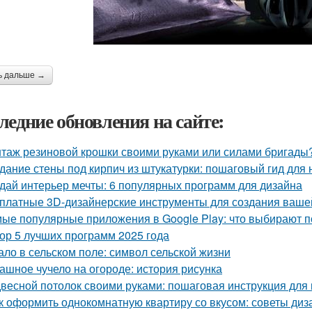
ь дальше →
ледние обновления на сайте:
таж резиновой крошки своими руками или силами бригады?
дание стены под кирпич из штукатурки: пошаговый гид для
дай интерьер мечты: 6 популярных программ для дизайна
платные 3D-дизайнерские инструменты для создания ваше
ые популярные приложения в Google Play: что выбирают п
ор 5 лучших программ 2025 года
ало в сельском поле: символ сельской жизни
ашное чучело на огороде: история рисунка
весной потолок своими руками: пошаговая инструкция дл
к оформить однокомнатную квартиру со вкусом: советы диз