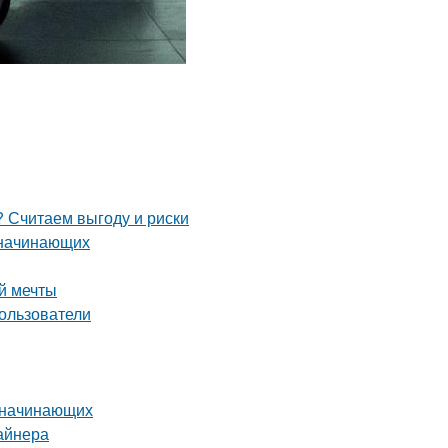
 Считаем выгоду и риски
 начинающих
й мечты
ользователи
я начинающих
айнера