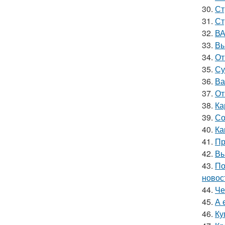
30.
Ст
31.
Ст
32.
ВА
33.
Вы
34.
От
35.
Су
36.
Ва
37.
От
38.
Ка
39.
Со
40.
Ка
41.
Пр
42.
Вы
43.
По
новос
44.
Че
45.
А 
46.
Ку