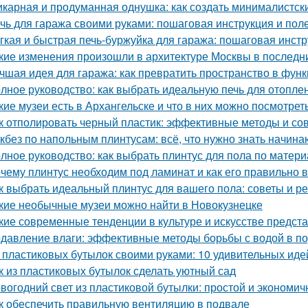
карная и продуманная однушка: как создать минималистск
чь для гаража своими руками: пошаговая инструкция и пол
гкая и быстрая печь-буржуйка для гаража: пошаговая инст
кие изменения произошли в архитектуре Москвы в последн
чшая идея для гаража: как превратить пространство в фу
лное руководство: как выбрать идеальную печь для отопле
кие музеи есть в Архангельске и что в них можно посмотрет
к отполировать черный пластик: эффективные методы и со
кбез по напольным плинтусам: всё, что нужно знать начин
лное руководство: как выбрать плинтус для пола по матери
чему плинтус необходим под ламинат и как его правильно 
к выбрать идеальный плинтус для вашего пола: советы и р
кие необычные музеи можно найти в Новокузнецке
кие современные тенденции в культуре и искусстве предс
давление влаги: эффективные методы борьбы с водой в п
 пластиковых бутылок своими руками: 10 удивительных иде
к из пластиковых бутылок сделать уютный сад
вогодний свет из пластиковой бутылки: простой и экономич
к обеспечить правильную вентиляцию в подвале