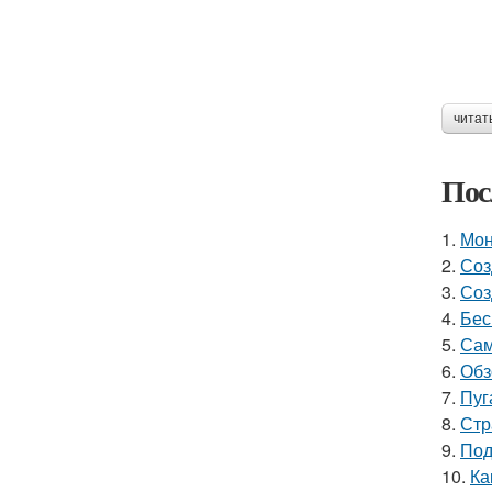
читат
Пос
1.
Мон
2.
Соз
3.
Соз
4.
Бес
5.
Сам
6.
Обз
7.
Пуг
8.
Стр
9.
Под
10.
Ка